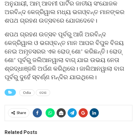
ଅନୁଯାୟୀ, ଆମ୍ ଆଦମୀ ପାର୍ଟିର ଜାତୀୟ ସଂଯୋଜକ
ଅରବିନ୍ଦ କେଜ୍ରିୱାଲ ମଧ୍ୟ ଭଗଓ୍ବନ୍ତ ମାନଙ୍କର
ଶପଥ ଗ୍ରହଣ ଉତ୍ସବରେ ଯୋଗଦେବେ।
ଶପଥ ଗ୍ରହଣ ଉତ୍ସବ ପୂର୍ବରୁ ଆଜି ଅରବିନ୍ଦ
କେଜ୍ରିୱାଲ ଓ ଭଗଓ୍ବନ୍ତ ମାନ ଆପର ବିପୁଳ ବିଜୟ
ନେଇ ଅମୃତସରର ଏକ ରୋଡ୍ ଶୋ’ କରିଛନ୍ତି। ରୋଡ୍
ଶୋ’ ପୂର୍ବରୁ ଜଲିଆନୱାଲା ବାଗ୍ ଯାଇ ଉଭୟ ନେତା
ଶ୍ରଦ୍ଧାଞ୍ଜଳି ଅର୍ପଣ କରିଥିଲେ। ଜାଲିଆନୱାଲା ବାଗ
ପୂର୍ବରୁ ଦୁହେଁ ସ୍ବର୍ଣ୍ଣ ମନ୍ଦିର ଯାଇଥିଲେ।
Odia
ଦେଶ
Share
Related Posts