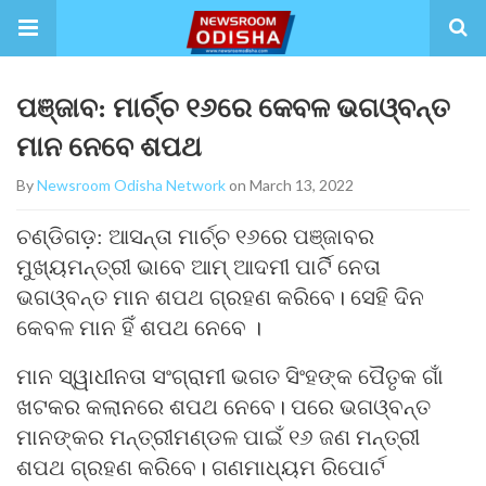
ପଞ୍ଜାବ: ମାର୍ଚ୍ଚ ୧୬ରେ କେବଳ ଭଗଓ୍ବନ୍ତ
ମାନ ନେବେ ଶପଥ
By
Newsroom Odisha Network
on March 13, 2022
ଚଣ୍ଡିଗଡ଼: ଆସନ୍ତା ମାର୍ଚ୍ଚ ୧୬ରେ ପଞ୍ଜାବର
ମୁଖ୍ୟମନ୍ତ୍ରୀ ଭାବେ ଆମ୍ ଆଦମୀ ପାର୍ଟି ନେତା
ଭଗଓ୍ବନ୍ତ ମାନ ଶପଥ ଗ୍ରହଣ କରିବେ। ସେହି ଦିନ
କେବଳ ମାନ ହିଁ ଶପଥ ନେବେ ।
ମାନ ସ୍ୱାଧୀନତା ସଂଗ୍ରାମୀ ଭଗତ ସିଂହଙ୍କ ପୈତୃକ ଗାଁ
ଖଟକର କଲାନରେ ଶପଥ ନେବେ। ପରେ ଭଗଓ୍ବନ୍ତ
ମାନଙ୍କର ମନ୍ତ୍ରୀମଣ୍ଡଳ ପାଇଁ ୧୬ ଜଣ ମନ୍ତ୍ରୀ
ଶପଥ ଗ୍ରହଣ କରିବେ। ଗଣମାଧ୍ୟମ ରିପୋର୍ଟ