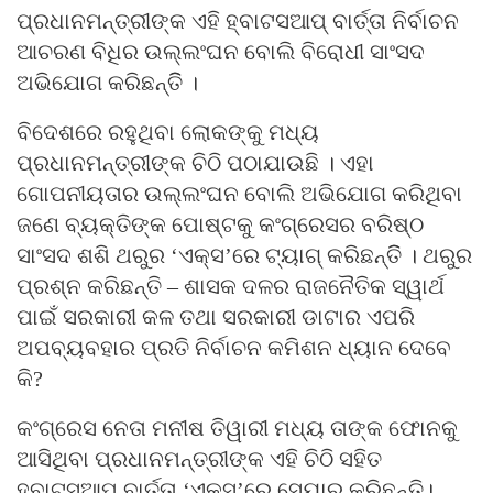
ପ୍ରଧାନମନ୍ତ୍ରୀଙ୍କ ଏହି ହ୍ବାଟସଆପ୍ ବାର୍ତ୍ତା ନିର୍ବାଚନ
ଆଚରଣ ବିଧିର ଉଲ୍ଲଂଘନ ବୋଲି ବିରୋଧୀ ସାଂସଦ
ଅଭିଯୋଗ କରିଛନ୍ତିି ।
ବିଦେଶରେ ରହୁଥିବା ଲୋକଙ୍କୁ ମଧ୍ୟ
ପ୍ରଧାନମନ୍ତ୍ରୀଙ୍କ ଚିଠି ପଠାଯାଉଛି । ଏହା
ଗୋପନୀୟତାର ଉଲ୍ଲଂଘନ ବୋଲି ଅଭିଯୋଗ କରିଥିବା
ଜଣେ ବ୍ୟକ୍ତିଙ୍କ ପୋଷ୍ଟକୁ କଂଗ୍ରେସର ବରିଷ୍ଠ
ସାଂସଦ ଶଶି ଥରୁର ‘ଏକ୍ସ’ରେ ଟ୍ୟାଗ୍ କରିଛନ୍ତିି । ଥରୁର
ପ୍ରଶ୍ନ କରିଛନ୍ତି – ଶାସକ ଦଳର ରାଜନୈତିକ ସ୍ୱାର୍ଥ
ପାଇଁ ସରକାରୀ କଳ ତଥା ସରକାରୀ ଡାଟାର ଏପରି
ଅପବ୍ୟବହାର ପ୍ରତି ନିର୍ବାଚନ କମିଶନ ଧ୍ୟାନ ଦେବେ
କି?
କଂଗ୍ରେସ ନେତା ମନୀଷ ତିୱାରୀ ମଧ୍ୟ ତାଙ୍କ ଫୋନକୁ
ଆସିଥିବା ପ୍ରଧାନମନ୍ତ୍ରୀଙ୍କ ଏହି ଚିଠି ସହିତ
ହ୍ବାଟସଆପ୍ ବାର୍ତ୍ତା ‘ଏକ୍ସ’ରେ ସେୟାର କରିଛନ୍ତି।