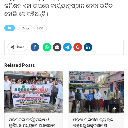
କମିଶନ ଏହା ଉପରେ କାର୍ଯ୍ୟାନୁଷ୍ଠାନ ନେବା ଉଚିତ
ବୋଲି ସେ କହିଛନ୍ତି।
Odia
ଦେଶ
Share
Related Posts
ପରିଚାଳନା କର୍ତ୍ତୃପକ୍ଷ ଓ
ଓଡ଼ିଶା ଗ୍ରାମୀଣ ବ୍ୟାଙ୍କ
ୟୁନିଅନ ମଧ୍ୟରେ ଆଲୋଚନା
ପକ୍ଷରୁ ରକ୍ତଦାନ ଓ