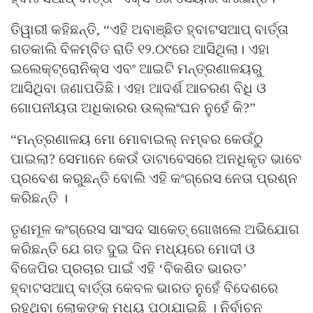
ତିୱାରୀ କହିଛନ୍ତି, “ଏହି ଅବାଞ୍ଛିତ ହ୍ବାଟସଆପ୍ ବାର୍ତ୍ତା
ଗତକାଲି ବିଳମ୍ବିତ ରାତି ୧୨.୦୯ରେ ଆସିଥିଲା। ଏହା
ଇଲେକ୍ଟ୍ରୋନିକ୍ସ ଏବଂ ଆଇଟି ମନ୍ତ୍ରଣାଳୟରୁ
ଆସିଥିବା ଜଣାପଡିଛି। ଏହା ଆଦର୍ଶ ଆଚରଣ ବିଧି ଓ
ଗୋପନୀୟତା ଅଧିକାରର ଉଲ୍ଲଂଘନ ନୁହେଁ କି?”
“ମନ୍ତ୍ରଣାଳୟ ମୋ ମୋବାଇଲ୍ ନମ୍ବର କେଉଁଠୁ
ପାଇଲା? ସେମାନେ କେଉଁ ଡାଟାବେସରେ ଅନଧିକୃତ ଭାବେ
ପ୍ରବେଶ କରୁଛନ୍ତି ବୋଲି ଏହି କଂଗ୍ରେସ ନେତା ପ୍ରଶ୍ନ
କରିଛନ୍ତି ।
ତୃଣମୂଳ କଂଗ୍ରେସ ସାଂସଦ ସାକେତ୍ ଗୋଖଲେ ଅଭିଯୋଗ
କରିଛନ୍ତି ଯେ ଗତ ଦୁଇ ଦିନ ମଧ୍ୟରେ ମୋଦୀ ଓ
ବିଜେପିର ପ୍ରଚାର ପାଇଁ ଏହି ‘ବିକଶିତ ଭାରତ’
ହ୍ବାଟସଆପ୍ ବାର୍ତ୍ତା କେବଳ ଭାରତ ନୁହେଁ ବିଦେଶରେ
ରହୁଥିବା ଲୋକଙ୍କୁ ମଧ୍ୟ ପଠାଯାଇଛି । ନିର୍ବାଚନ