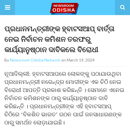
ପ୍ରଧାନମନ୍ତ୍ରୀଙ୍କ ହ୍ବାଟସଆପ୍ ବାର୍ତ୍ତା
ନେଇ ନିର୍ବାଚନ କମିଶନ ତରଫରୁ
କାର୍ଯ୍ୟାନୁଷ୍ଠାନ ଦାବିକଲେ ବିରୋଧୀ
By
Newsroom Odisha Network
on March 19, 2024
ନୂଆଦିଲ୍ଲୀ: ହ୍ବାଟସଆପରେ ଲୋକଙ୍କୁ ପଠାଯାଉଥିବା
ପ୍ରଧାନମନ୍ତ୍ରୀ ନରେନ୍ଦ୍ର ମୋଦୀଙ୍କ ଏକ ଚିଠି ନେଇ
ବିରୋଧୀ ଆପତ୍ତି ପ୍ରକାଶ କରିଛନ୍ତି । ସେମାନେ ଏନେଇ
ନିର୍ବାଚନ କମିଶନଙ୍କ ଠାରୁ କାର୍ଯ୍ୟାନୁଷ୍ଠାନ ଦାବି
କରିଛନ୍ତି । ପ୍ରଧାନମନ୍ତ୍ରୀଙ୍କ ଏହି ହ୍ବାଟସଆପ୍
ଚିଠିରେ ‘ବିକଶିତ ଭାରତ’ ଗଠନ ପାଇଁ ଜନସାଧାରଣଙ୍କ
ଠାରୁ ସମର୍ଥନ ଲୋଡ଼ାଯାଇଛି।