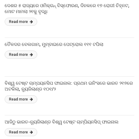
ଦେଶର ୫ ରାଜ୍ୟରେ ଓମିକ୍ରନ୍ ବିସ୍ଫୋରଣ, ଦିନକରେ ୧୭ ରୋଗୀ ଚିହ୍ନଟ,
ମୋଟ ମାମଲା ୨୧କୁ ବୃଦ୍ଧି
Read more
ତୈଳଦର ବେଲଗାମ, ମୁମ୍ବାଇରେ ପେଟ୍ରୋଲ ୧୧୧ ଟପିଲା
Read more
ବିଶ୍ୱ ଟେଷ୍ଟ ଚାମ୍ପୟନସିପ ଫାଇନାଲ: ପ୍ରଥମ ଇନିଂସରେ ଭାରତ ୨୧୭ରେ
ଅଟକିଲା, ନ୍ୟୁଜିଲାଣ୍ଡ ୧୦୧/୨
Read more
ଆଜିଠୁ ଭାରତ-ନ୍ୟୁଜିଲାଣ୍ଡ ବିଶ୍ୱ ଟେଷ୍ଟ ଚାମ୍ପିୟନସିପ୍ ଫାଇନାଲ
Read more