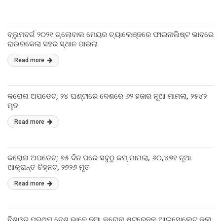
ବ୍ଲୁମବର୍ଗ ୨୦୨୧ ଗ୍ଲୋବାଲ ମେୟର ଚ୍ୟାଲେଞ୍ଜରେ ଫାଇନାଲିଷ୍ଟ ଭାବରେ
ରାଉରକେଲା ସହର ସ୍ଥାନ ପାଇଲା
Read more
କରୋନା ଅପଡେଟ୍‌: ୨୪ ଘଣ୍ଟାରେ ଦେଶରେ ୬୨ ହଜାର ନୂଆ ମାମଲା, ୨୫୪୨
ମୃତ
Read more
କରୋନା ଅପଡେଟ୍‌: ୭୫ ଦିନ ପରେ ସବୁଠୁ କମ୍ ମାମଲା, ୬୦,୪୭୧ ନୂଆ
ଆକ୍ରାନ୍ତ ଚିହ୍ନଟ, ୨୭୨୬ ମୃତ
Read more
ବିଶ୍ୱର ପ୍ରଥମ ଦେଶ ଭାବେ ନୂଆ କରୋନା ଷ୍ଟ୍ରେନକୁ ଆଇସୋଲେଟ୍ କଲା