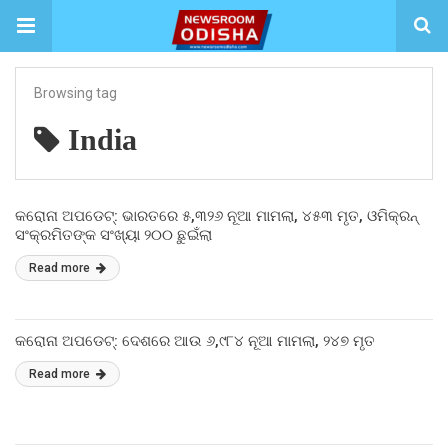
Browsing tag
India
କରୋନା ଅପଡେଟ୍: ଭାରତରେ ୫,୩୨୬ ନୂଆ ମାମଲା, ୪୫୩ ମୃତ, ଓମିକ୍ରନ୍
ସଂକ୍ରମିତଙ୍କ ସଂଖ୍ୟା ୨୦୦ ଛୁଇଁଲା
Read more
କରୋନା ଅପଡେଟ୍: ଦେଶରେ ଆଉ ୬,୯୮୪ ନୂଆ ମାମଲା, ୨୪୭ ମୃତ
Read more