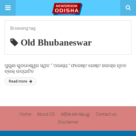
Browsing tag
Old Bhubaneswar
ପୁରୁଣା ଭୁବନେଶ୍ୱର ସ୍ଥିତ ‘ ଅରଣ୍ୟ ’ ଫରେଷ୍ଟ ରେଷ୍ଟ ହାଉସ୍‌ର ନୂତନ
ବ୍ଲକ୍ ଉଦ୍‌ଘାଟିତ
Read more
Home
About US
ଓଡ଼ିଆ ରେ ପଢନ୍ତୁ
Contact us
Disclaimer