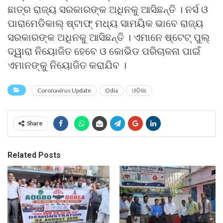
ଛାତ୍ର ରାଜ୍ୟ ସରକାରଙ୍କ ଅଧିନକୁ ଆସିଛନ୍ତି । ନର୍ସ ଓ
ପାରାମେଡିକାଲ୍ ଷ୍ଟାଫ୍ ମଧ୍ୟ ସାମୟିକ ଭାବେ ରାଜ୍ୟ
ସରକାରଙ୍କ ଅଧିନକୁ ଆସିଛନ୍ତି । ଏମାନେ ଷ୍ଟେଟ୍ ପୁଲ୍
ଦ୍ୱାରା ନିୟୋଜିତ ହେବେ ଓ କୋଭିଡ ପରିଚାଳନା ପାଇଁ
ଏମାନଙ୍କୁ ନିୟୋଜିତ କରାଯିବ ।
Coronavirus Update
Odia
ଓଡ଼ିଶା
Share
Related Posts