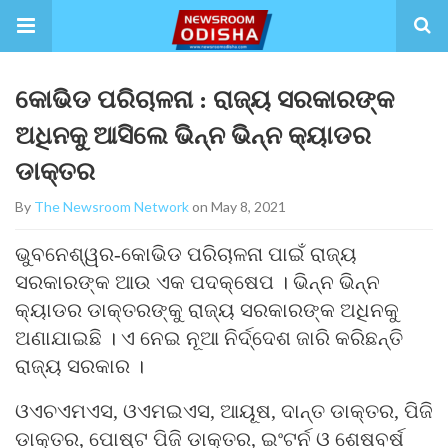
କୋଭିଡ ପରିଚାଳନା : ରାଜ୍ୟ ସରକାରଙ୍କ
ଅଧିନକୁ ଆସିଲେ ଭିନ୍ନ ଭିନ୍ନ କ୍ୟାଡର
ଡାକ୍ତର
By
The Newsroom Network
on May 8, 2021
ଭୁବନେଶ୍ୱର-କୋଭିଡ ପରିଚାଳନା ପାଇଁ ରାଜ୍ୟ
ସରକାରଙ୍କ ଆଉ ଏକ ପଦକ୍ଷେପ । ଭିନ୍ନ ଭିନ୍ନ
କ୍ୟାଡର ଡାକ୍ତରଙ୍କୁ ରାଜ୍ୟ ସରକାରଙ୍କ ଅଧିନକୁ
ଅଣାଯାଇଛି । ଏ ନେଇ ନୂଆ ନିର୍ଦ୍ଦେଶ ଜାରି କରିଛନ୍ତି
ରାଜ୍ୟ ସରକାର ।
ଓଏଚଏମଏସ, ଓଏମଇଏସ, ଆୟୂଷ, ଦାନ୍ତ ଡାକ୍ତର, ପିଜି
ଡାକ୍ତର, ପୋଷ୍ଟ ପିଜି ଡାକ୍ତର, ଇଂଟର୍ନ ଓ ଶେଷବର୍ଷ