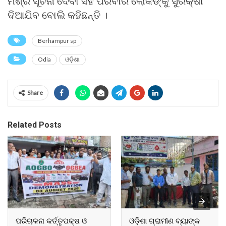
ମିଶ୍ର ସୂଚନା ଦେବା ସହ ପରିବାର ଲୋକଙ୍କୁ ସୁରକ୍ଷା
ଦିଆଯିବ ବୋଲି କହିଛନ୍ତି ।
Berhampur sp
Odia
ଓଡ଼ିଶା
Share
Related Posts
ପରିଚାଳନା କର୍ତ୍ତୃପକ୍ଷ ଓ
ଓଡ଼ିଶା ଗ୍ରାମୀଣ ବ୍ୟାଙ୍କ