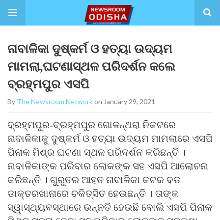
ନାବାଳିକା ଦୁଷ୍କର୍ମ ଓ ହତ୍ୟା ଉଦ୍ୟମ
ମାମଲା,ଘଟଣାସ୍ଥଳ ପରିଦର୍ଶନ କଲେ
ବ୍ରହ୍ମପୁର ଏସପି
By
The Newsroom Network
on January 29, 2021
ବ୍ରହ୍ମପୁର-ବ୍ରହ୍ମପୁର ଗୋଳନ୍ଥରା ନିକଟରେ
ନାବାଳିକାକୁ ଦୁଷ୍କର୍ମ ଓ ହତ୍ୟା ଉଦ୍ୟମ ମାମଲାରେ ଏସପି
ପିନାକ ମିଶ୍ର ଘଟଣା ସ୍ଥଳ ପରିଦର୍ଶନ କରିଛନ୍ତି ।
ନାବାଳିକାଙ୍କ ପରିବାର ଲୋକଙ୍କ ସହ ଏସପି ଆଲୋଚନା
କରିଛନ୍ତି । ଗୁୁରୁତର ଆହତ ନାବାଳିକା କଟକ ବଡ
ଡାକ୍ତରଖାନାରେ ଚକିତ୍ସିତ ହେଉଛନ୍ତି । ତାଙ୍କ
ସ୍ୱାସ୍ଥ୍ୟବସ୍ଥାରେ ଉନ୍ନତି ହେଉଛି ବୋଲି ଏସପି ପିନାକ