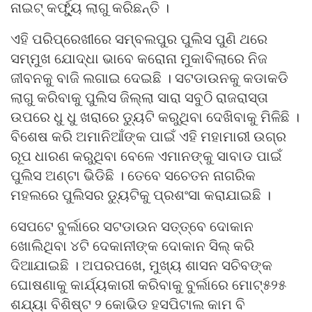
ନାଇଟ୍ କର୍ଫ୍ୟୁ ଲାଗୁ କରିଛନ୍ତି ।
ଏହି ପରିପ୍ରେଖୀରେ ସମ୍ବଲପୁର ପୁଲିସ ପୁଣି ଥରେ
ସମ୍ମୁଖ ଯୋଦ୍ଧା ଭାବେ କରୋନା ମୁକାବିଲାରେ ନିଜ
ଜୀବନକୁ ବାଜି ଲଗାଇ ଦେଇଛି । ସଟଡାଉନକୁ କଡାକଡି
ଲାଗୁ କରିବାକୁ ପୁଲିସ ଜିଲ୍ଲା ସାରା ସବୁଠି ରାଜରାସ୍ତା
ଉପରେ ଧୁ ଧୁ ଖରାରେ ଡ୍ୟୁଟି କରୁଥିବା ଦେଖିବାକୁ ମିଳିଛି ।
ବିଶେଷ କରି ଅମାନିଆଁଙ୍କ ପାଇଁ ଏହି ମହାମାରୀ ଉଗ୍ର
ରୂପ ଧାରଣ କରୁଥିବା ବେଳେ ଏମାନଙ୍କୁ ସାବାଡ ପାଇଁ
ପୁଲିସ ଅଣ୍ଟା ଭିଡିଛି । ତେବେ ସଚେତନ ନାଗରିକ
ମହଲରେ ପୁଲିସର ଡ୍ୟୁଟିକୁ ପ୍ରଶଂସା କରାଯାଇଛି ।
ସେପଟେ ବୁର୍ଲାରେ ସଟଡାଉନ ସତ୍ତ୍ବେ ଦୋକାନ
ଖୋଲିଥିବା ୪ଟି ଦେକାନୀଙ୍କ ଦୋକାନ ସିଲ୍ କରି
ଦିଆଯାଇଛି । ଅପରପଖେ, ମୁଖ୍ୟ ଶାସନ ସଚିବଙ୍କ
ଘୋଷଣାକୁ କାର୍ଯ୍ୟକାରୀ କରିବାକୁ ବୁର୍ଲାରେ ମୋଟ୍୫୨୫
ଶଯ୍ୟା ବିଶିଷ୍ଟ ୨ କୋଭିଡ ହସପିଟାଲ କାମ ବି