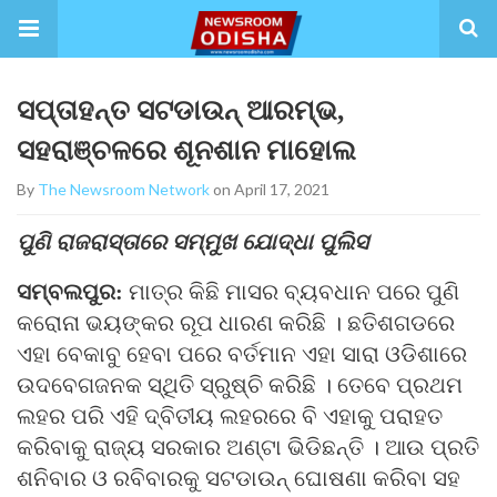
ସପ୍ତାହନ୍ତ ସଟଡାଉନ୍ ଆରମ୍ଭ,
ସହରାଞ୍ଚଳରେ ଶୂନଶାନ ମାହୋଲ
By
The Newsroom Network
on April 17, 2021
ପୁଣି ରାଜରାସ୍ତାରେ ସମ୍ମୁଖ ଯୋଦ୍ଧା ପୁଲିସ
ସମ୍ବଲପୁର:
ମାତ୍ର କିଛି ମାସର ବ୍ୟବଧାନ ପରେ ପୁଣି
କରୋନା ଭୟଙ୍କର ରୂପ ଧାରଣ କରିଛି । ଛତିଶଗଡରେ
ଏହା ବେକାବୁ ହେବା ପରେ ବର୍ତମାନ ଏହା ସାରା ଓଡିଶାରେ
ଉଦବେଗଜନକ ସ୍ଥିତି ସ୍ରୁଷ୍ଚି କରିଛି । ତେବେ ପ୍ରଥମ
ଲହର ପରି ଏହି ଦ୍ବିତୀୟ ଲହରରେ ବି ଏହାକୁ ପରାହତ
କରିବାକୁ ରାଜ୍ୟ ସରକାର ଅଣ୍ଟା ଭିଡିଛନ୍ତି । ଆଉ ପ୍ରତି
ଶନିବାର ଓ ରବିବାରକୁ ସଟଡାଉନ୍ ଘୋଷଣା କରିବା ସହ