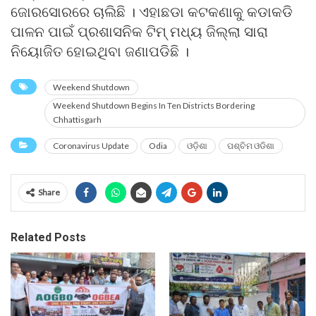
ଜୋରସୋରରେ ଚାଲିଛି । ଏହାଛଡା କଟକଣାକୁ କଡାକଡି
ପାଳନ ପାଇଁ ପ୍ରଶାସନିକ ଟିମ୍ ମଧ୍ୟ ଜିଲ୍ଲା ସାରା
ନିୟୋଜିତ ହୋଇଥିବା ଜଣାପଡିଛି ।
Weekend Shutdown
Weekend Shutdown Begins In Ten Districts Bordering
Chhattisgarh
Coronavirus Update
Odia
ଓଡ଼ିଶା
ପଶ୍ଚିମ ଓଡିଶା
Share
Related Posts