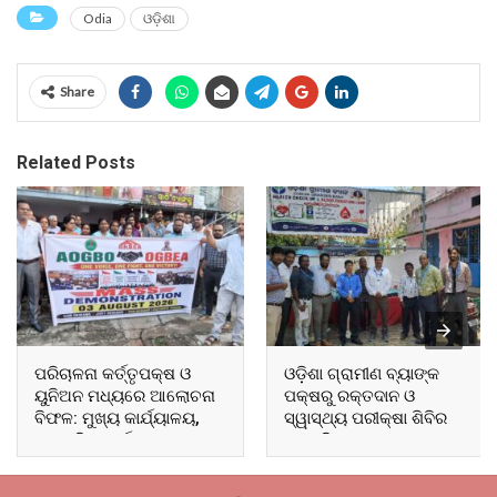
Odia
ଓଡ଼ିଶା
Share
Related Posts
ପରିଚାଳନା କର୍ତ୍ତୃପକ୍ଷ ଓ
ଓଡ଼ିଶା ଗ୍ରାମୀଣ ବ୍ୟାଙ୍କ
ୟୁନିଅନ ମଧ୍ୟରେ ଆଲୋଚନା
ପକ୍ଷରୁ ରକ୍ତଦାନ ଓ
ବିଫଳ: ମୁଖ୍ୟ କାର୍ଯ୍ୟାଳୟ,
ସ୍ୱାସ୍ଥ୍ୟ ପରୀକ୍ଷା ଶିବିର
ଆଞ୍ଚଳିକ କାର୍ଯ୍ୟାଳୟ ଓ
ଅନୁଷ୍ଠିତ
ସମସ୍ତ ବ୍ଲକ ମୁଖ୍ୟାଳୟରେ
ଘେରାଉ ଓ ବିକ୍ଷୋଭ