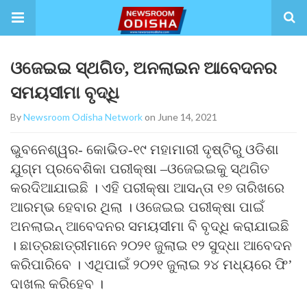
ଓଜେଇଇ ସ୍ଥଗିତ, ଅନଲାଇନ ଆବେଦନର
ସମୟସୀମା ବୃଦ୍ଧି
By
Newsroom Odisha Network
on June 14, 2021
ଭୁବନେଶ୍ୱର- କୋଭିଡ-୧୯ ମହାମାରୀ ଦୃଷ୍ଟିରୁ ଓଡିଶା
ଯୁଗ୍ମ ପ୍ରବେଶିକା ପରୀକ୍ଷା –ଓଜେଇଇକୁ ସ୍ଥଗିତ
କରଦିଆଯାଇଛି । ଏହି ପରୀକ୍ଷା ଆସନ୍ତା ୧୭ ତାରିଖରେ
ଆରମ୍ଭ ହେବାର ଥିଲା । ଓଜେଇଇ ପରୀକ୍ଷା ପାଇଁ
ଅନଲାଇନ୍ ଆବେଦନର ସମୟସୀମା ବି ବୃଦ୍ଧି କରାଯାଇଛି
। ଛାତ୍ରଛାତ୍ରୀମାନେ ୨୦୨୧ ଜୁଲାଇ ୧୨ ସୁଦ୍ଧା ଆବେଦନ
କରିପାରିବେ । ଏଥିପାଇଁ ୨୦୨୧ ଜୁଲାଇ ୨୪ ମଧ୍ୟରେ ଫି’
ଦାଖଲ କରିହେବ ।