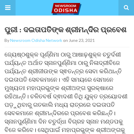
ପୁରୀ : ଦଇତାପତିଙ୍କ ଶ୍ରୀମନ୍ଦିର ପ୍ରବେଶ
By
Newsroom Odisha Network
on June 23, 2021
ଜ୍ୟେଷ୍ଠଶୁକ୍ଳ ପୂର୍ଣ୍ଣିମା ଠାରୁ ଆଷାଢ଼ଶୁକ୍ଳ ଚତୁର୍ଦଶୀ
ପର୍ଯ୍ୟନ୍ତ ଅର୍ଥାତ ସ୍ନାନପୁର୍ଣ୍ଣିମା ଠାରୁ ନିଳାଦ୍ରୀବିଜେ
ପର୍ଯ୍ୟନ୍ତ ଶ୍ରୀଜୀଉଙ୍କ ସ୍ଵତନ୍ତ୍ର ସେବା କରିଥାନ୍ତି
ଦଇତାପତି ସେବକମାନେ। ଏହି ସମୟରେ ସେମାନେ
ମୁଖ୍ୟତଃ ମହାପ୍ରଭୁଙ୍କ ଶ୍ରୀଅଙ୍ଗ ସୁରକ୍ଷାରେ
ରହିଥାନ୍ତି। ଚଳିତବର୍ଷ ଦ୍ଵାଦଶୀ ତିଥି ଯୁକ୍ତ ତ୍ରୟୋଦଶୀ
ପଡ଼ୁଥିବାରୁ ଗତକାଲି ମଧ୍ୟ ରାତ୍ରରେ ଦଇତାପତି
ସେବକମାନେ ଶ୍ରୀମନ୍ଦିରରେ ପ୍ରବେଶ କରିଛନ୍ତି।
ସ୍ନାନପୁର୍ଣ୍ଣିମା ଦିନ ଚତୁର୍ଦ୍ଧା ବିଗ୍ରହ ସ୍ନାନ ମଣ୍ଡପକୁ
ବିଜେ କରିବେ। ସେଥିପାଇଁ ମହାପ୍ରଭୁଙ୍କ ଶ୍ରୀଅଙ୍ଗକୁ