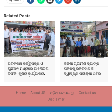
Related Posts
ପରିଚାଳନା କର୍ତ୍ତୃପକ୍ଷ ଓ
ଓଡ଼ିଶା ଗ୍ରାମୀଣ ବ୍ୟାଙ୍କ
ୟୁନିଅନ ମଧ୍ୟରେ ଆଲୋଚନା
ପକ୍ଷରୁ ରକ୍ତଦାନ ଓ
ବିଫଳ: ମୁଖ୍ୟ କାର୍ଯ୍ୟାଳୟ,
ସ୍ୱାସ୍ଥ୍ୟ ପରୀକ୍ଷା ଶିବିର
ଆଞ୍ଚଳିକ କାର୍ଯ୍ୟାଳୟ ଓ
ଅନୁଷ୍ଠିତ
ସମସ୍ତ ବ୍ଲକ ମୁଖ୍ୟାଳୟରେ
ଘେରାଉ ଓ ବିକ୍ଷୋଭ
Home
About US
ଓଡ଼ିଆ ରେ ପଢନ୍ତୁ
Contact us
Disclaimer