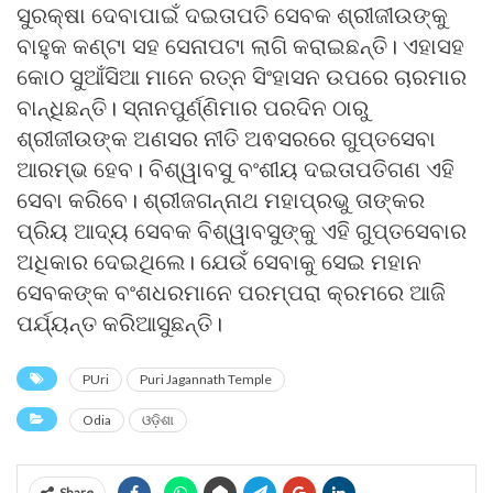
ସୁରକ୍ଷା ଦେବାପାଇଁ ଦଇତାପତି ସେବକ ଶ୍ରୀଜୀଉଙ୍କୁ
ବାହୁକ କଣ୍ଟା ସହ ସେନାପଟା ଲାଗି କରାଇଛନ୍ତି। ଏହାସହ
କୋଠ ସୁଆଁସିଆ ମାନେ ରତ୍ନ ସିଂହାସନ ଉପରେ ଚାରମାର
ବାନ୍ଧିଛନ୍ତି। ସ୍ନାନପୁର୍ଣ୍ଣିମାର ପରଦିନ ଠାରୁ
ଶ୍ରୀଜୀଉଙ୍କ ଅଣସର ନୀତି ଅଵସରରେ ଗୁପ୍ତସେବା
ଆରମ୍ଭ ହେବ। ବିଶ୍ୱାବସୁ ବଂଶୀୟ ଦଇତାପତିଗଣ ଏହି
ସେବା କରିବେ। ଶ୍ରୀଜଗନ୍ନାଥ ମହାପ୍ରଭୁ ତାଙ୍କର
ପ୍ରିୟ ଆଦ୍ୟ ସେବକ ବିଶ୍ୱାବସୁଙ୍କୁ ଏହି ଗୁପ୍ତସେବାର
ଅଧିକାର ଦେଇଥିଲେ। ଯେଉଁ ସେବାକୁ ସେଇ ମହାନ
ସେବକଙ୍କ ବଂଶଧରମାନେ ପରମ୍ପରା କ୍ରମରେ ଆଜି
ପର୍ଯ୍ୟନ୍ତ କରିଆସୁଛନ୍ତି।
PUri
Puri Jagannath Temple
Odia
ଓଡ଼ିଶା
Share