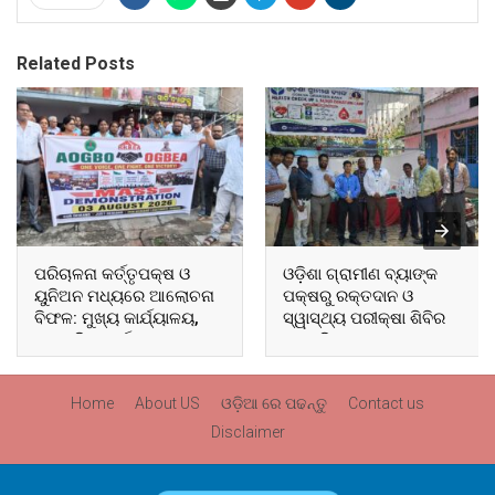
Related Posts
ପରିଚାଳନା କର୍ତ୍ତୃପକ୍ଷ ଓ
ଓଡ଼ିଶା ଗ୍ରାମୀଣ ବ୍ୟାଙ୍କ
ୟୁନିଅନ ମଧ୍ୟରେ ଆଲୋଚନା
ପକ୍ଷରୁ ରକ୍ତଦାନ ଓ
ବିଫଳ: ମୁଖ୍ୟ କାର୍ଯ୍ୟାଳୟ,
ସ୍ୱାସ୍ଥ୍ୟ ପରୀକ୍ଷା ଶିବିର
ଆଞ୍ଚଳିକ କାର୍ଯ୍ୟାଳୟ ଓ
ଅନୁଷ୍ଠିତ
ସମସ୍ତ ବ୍ଲକ ମୁଖ୍ୟାଳୟରେ
ଘେରାଉ ଓ ବିକ୍ଷୋଭ
Home
About US
ଓଡ଼ିଆ ରେ ପଢନ୍ତୁ
Contact us
Disclaimer