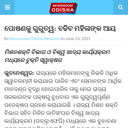
ପୋଷଣକୁ ଗୁରୁତ୍ୱ: ବଢିବ ମହିଳାଙ୍କ ଆୟ
By
Newsroom Odisha Network
on June 23, 2021
ମିଶନଶକ୍ତି ବିଭାଗ ଓ ବିଶ୍ୱ ଖାଦ୍ୟ କାର୍ଯ୍ୟକ୍ରମ
ମଧ୍ୟରେ ଚୁକ୍ତି ସ୍ୱାକ୍ଷର
ଭୁବନେଶ୍ୱର:
ରାଜ୍ୟରେ ମହିଳାମାନଙ୍କୁ କିଭଳି ଅଧିକ
ସ୍ୱାବଲମ୍ବୀ କରାଯାଇ ପାରିବ ଏବଂ ସେମାନଙ୍କ ଆର୍ଥିକ
ମାନଦଣ୍ଡ ବୃଦ୍ଧି ହୋଇପାରିବ ତାକୁ ନେଇ ରାଜ୍ୟ
ସରକାରଙ୍କ ପକ୍ଷରୁ ବୁଧବାର ଏକ ଗୁରୁତ୍ୱପୂର୍ଣ୍ଣ
ପଦେକ୍ଷପ ଗ୍ରହଣ କରାଯାଇଛି । ରାଜ୍ୟ ମିଶନ ଶକ୍ତି
ବିଭାଗ ସହିତ ମିଳିତ ଜାତିସଂଘର ବିଶ୍ୱ ଖାଦ୍ୟ
କାର୍ଯ୍ୟକ୍ରମ (ଡବ୍ଲୁଏଫପି) ମଧ୍ୟରେ ଏକ ବୁଝାବଣା