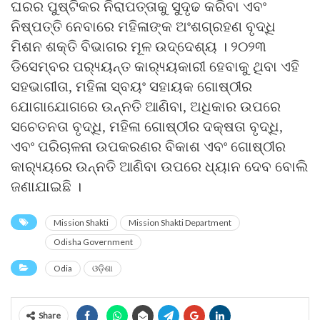
ଘରର ପୁଷ୍ଟିକର ନିରାପତ୍ତାକୁ ସୁଦୃଢ କରିବା ଏବଂ
ନିଷ୍ପତ୍ତି ନେବାରେ ମହିଳାଙ୍କ ଅଂଶଗ୍ରହଣ ବୃଦ୍ଧି
ମିଶନ ଶକ୍ତି ବିଭାଗର ମୂଳ ଉଦ୍ଦେଶ୍ୟ । ୨୦୨୩
ଡିସେମ୍ବର ପର‌୍ୟ୍ୟନ୍ତ କାର‌୍ୟ୍ୟକାରୀ ହେବାକୁ ଥିବା ଏହି
ସହଭାଗୀତା, ମହିଳା ସ୍ବୟଂ ସହାୟକ ଗୋଷ୍ଠୀର
ଯୋଗାଯୋଗରେ ଉନ୍ନତି ଆଣିବା, ଅଧିକାର ଉପରେ
ସଚେତନତା ବୃଦ୍ଧି, ମହିଳା ଗୋଷ୍ଠୀର ଦକ୍ଷତା ବୃଦ୍ଧି,
ଏବଂ ପରିଚାଳନା ଉପକରଣର ବିକାଶ ଏବଂ ଗୋଷ୍ଠୀର
କାର‌୍ୟ୍ୟରେ ଉନ୍ନତି ଆଣିବା ଉପରେ ଧ୍ୟାନ ଦେବ ବୋଲି
ଜଣାଯାଇଛି ।
Mission Shakti
Mission Shakti Department
Odisha Government
Odia
ଓଡ଼ିଶା
Share