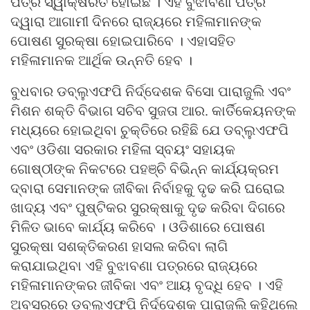
ପତ୍ର ସ୍ୱାକ୍ଷରିତ ହୋଇଛି । ଏହି ବୁଝାବଣା ପତ୍ର
ଦ୍ୱାରା ଆଗାମୀ ଦିନରେ ରାଜ୍ୟରେ ମହିଳାମାନଙ୍କ
ପୋଷଣ ସୁରକ୍ଷା ହୋଇପାରିବେ । ଏହାସହିତ
ମହିଳାମାନକ ଆର୍ଥିକ ଉନ୍ନତି ହେବ ।
ବୁଧବାର ଡବ୍ଲୁଏଫପି ନିର୍ଦ୍ଦେଶକ ବିସୋ ପାରାଜୁଲି ଏବଂ
ମିଶନ ଶକ୍ତି ବିଭାଗ ସଚିବ ସୁଜତା ଆର. କାର୍ତିକେୟନଙ୍କ
ମଧ୍ୟରେ ହୋଇଥିବା ଚୁକ୍ତିରେ ରହିଛି ଯେ ଡବ୍ଲୁଏଫପି
ଏବଂ ଓଡିଶା ସରକାର ମହିଳା ସ୍ବୟଂ ସହାୟକ
ଗୋଷ୍ଠୀଙ୍କ ନିକଟରେ ପହଞ୍ଚି ବିଭିନ୍ନ କାର୍ଯ୍ୟକ୍ରମ
ଦ୍ବାରା ସେମାନଙ୍କ ଜୀବିକା ନିର୍ବାହକୁ ଦୃଢ କରି ଘରୋଇ
ଖାଦ୍ୟ ଏବଂ ପୁଷ୍ଟିକର ସୁରକ୍ଷାକୁ ଦୃଢ କରିବା ଦିଗରେ
ମିଳିତ ଭାବେ କାର୍ଯ୍ୟ କରିବେ । ଓଡିଶାରେ ପୋଷଣ
ସୁରକ୍ଷା ସଶକ୍ତିକରଣ ହାସଲ କରିବା ଲାଗି
କରାଯାଇଥିବା ଏହି ବୁଝାବଣା ପତ୍ରରେ ରାଜ୍ୟରେ
ମହିଳାମାନଙ୍କର ଜୀବିକା ଏବଂ ଆୟ ବୃଦ୍ଧି ହେବ । ଏହି
ଅବସରରେ ଡବ୍ଲୁଏଫପି ନିର୍ଦ୍ଦେଶକ ପାରାଜୁଲି କହିଥିଲେ