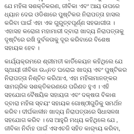
ଯେ ମହିଳା ସଶକ୍ତିକରଣ, ଜୀବିକା ଏବଂ ଆୟ ଉପରେ
ଧ୍ୟାନ ଦେଇ ଓଡିଶାରେ ପୁଷ୍ଟିକର ନିରାପତ୍ତା ହାସଲ
କରିବା ପାଇଁ ଏହା ଏକ ଗୁରୁତ୍ବପୂର୍ଣ୍ଣ ସହଭାଗୀତା ।
ଏହାସହ କରୋନା ମହାମାରୀ ଦ୍ବାରା ଖାଦ୍ୟ ନିରାପତ୍ତାକୁ
ଦୃଷ୍ଟିରେ ରଖି ଦୁର୍ବଳତାକୁ ଦୂର କରିବାରେ ବିଶେଷ
ସହାୟକ ହେବ ।
କାର୍ଯ୍ୟକ୍ରମରେ ଶ୍ରୀମତୀ କାର୍ତିକେୟନ କହିଥିଲେ ଯେ
ସ୍ଥାୟୀ ଜୀବିକା ଉନ୍ନତ ଘରୋଇ ଖାଦ୍ୟ ଏବଂ ପୁଷ୍ଟିକର
ନିରାପତ୍ତା ନିଶ୍ଚିତ କରିଥାଏ, ଏହା ମହିଳାମାନଙ୍କର
ସାମଗ୍ରିକ ସଶକ୍ତିକରଣରେ ପରିଣତ ହୁଏ । ଏହି
ସହଯୋଗ ବୈଷୟିକ ସହାୟତା ଏବଂ ଦକ୍ଷତା ବିକାଶ
ଦ୍ବାରା ମହିଳା ସ୍ବୟଂ ସହାୟକ ଗୋଷ୍ଠୀଗୁଡିକୁ ସମର୍ଥନ
କରିବ। ଦୀର୍ଘକାଳୀନ ଖାଦ୍ୟ ନିରାପତ୍ତାରେ ସିଧାସଳଖ
ସହଯୋଗ କରିବ । ସେ ଆହୁରି ମଧ୍ୟ କହିଥିଲେ ଯେ ,
ଜୀବିକା ନିର୍ବାହ ପାଇଁ ଏସଏଚଜି ସହିତ କାର‌୍ୟ୍ୟ କରିବା,