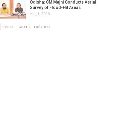
Odisha: CM Majhi Conducts Aerial
Survey of Flood-Hit Areas
Aug 1, 2026
PREV
NEXT
1 of 5,035