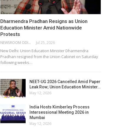
Dharmendra Pradhan Resigns as Union
Education Minister Amid Nationwide
Protests
NEWSROOM ODISHA NETWORK
Jul 25, 2026
New Delhi: Union Education Minister Dharmendra
Pradhan resigned from the Union Cabinet on Saturday
following weeks…
NEET-UG 2026 Cancelled Amid Paper
Leak Row; Union Education Minister…
May 12, 2026
India Hosts Kimberley Process
Intersessional Meeting 2026 in
Mumbai
May 12, 2026