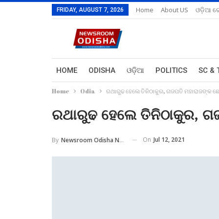
Home
About US
ଓଡ଼ିଆ ରେ
FRIDAY, AUGUST 7, 2026
HOME
ODISHA
ଓଡ଼ିଆ
POLITICS
SC & 
Home
Odia
ରଥାରୁଢ ହେଲେ ତିନିଠାକୁର, ଗଜପତି ମହାରାଜଙ୍କ ଛେ
ରଥାରୁଢ ହେଲେ ତିନିଠାକୁର, ଗଜ
On
Jul 12, 2021
By
Newsroom Odisha Network