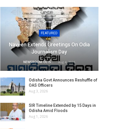
FEATURED
Naveen Extends Greetings On Odia
Journalism Day
NEWSROOM ODISHA NETWORK
Aug 4, 2026
Odisha Govt Announces Reshuffle of
OAS Officers
Aug 3, 2026
SIR Timeline Extended by 15 Days in
Odisha Amid Floods
Aug 1, 2026