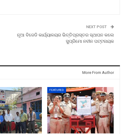
NEXT POST
ନୂଆ ବିଜେଡି କାର୍ଯ୍ୟାଳୟର ଭିତ୍ତିପ୍ରସ୍ତର ସ୍ଥାପନ କଲେ
ସୁପ୍ରିମୋ ନବୀନ ପଟ୍ଟନାୟକ
More From Author
FEATURED