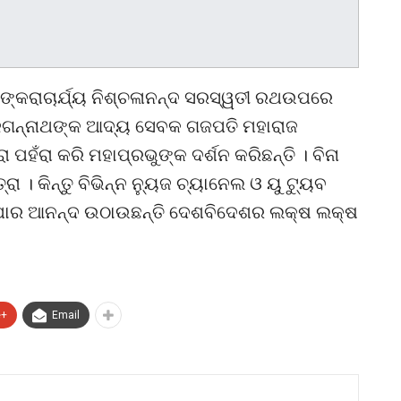
ୀ ଶଙ୍କରାଚାର୍ଯ୍ୟ ନିଶ୍ଚଳାନନ୍ଦ ସରସ୍ୱତୀ ରଥଉପରେ
୍ରୀଜଗନ୍ନାଥଙ୍କ ଆଦ୍ୟ ସେବକ ଗଜପତି ମହାରାଜ
ା ପହଁରା କରି ମହାପ୍ରଭୁଙ୍କ ଦର୍ଶନ କରିଛନ୍ତି । ବିନା
 କିନ୍ତୁ ବିଭିନ୍ନ ନ୍ୟୁଜ ଚ୍ୟାନେଲ ଓ ୟୁ ଟ୍ୟୁବ
ଅପାର ଆନନ୍ଦ ଉଠାଉଛନ୍ତି ଦେଶବିଦେଶର ଲକ୍ଷ ଲକ୍ଷ
e+
Email