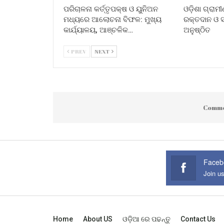
ପରିଚାଳନା କର୍ତ୍ତୃପକ୍ଷ ଓ ୟୁନିଅନ
ଓଡ଼ିଶା ଗ୍ରାମ
ମଧ୍ୟରେ ଆଲୋଚନା ବିଫଳ: ମୁଖ୍ୟ
ରକ୍ତଦାନ ଓ ସ୍
କାର୍ଯ୍ୟାଳୟ, ଆଞ୍ଚଳିକ…
ଅନୁଷ୍ଠିତ
PREV
NEXT
Comme
Faceb
Join u
Home
About US
ଓଡ଼ିଆ ରେ ପଢନ୍ତୁ
Contact Us