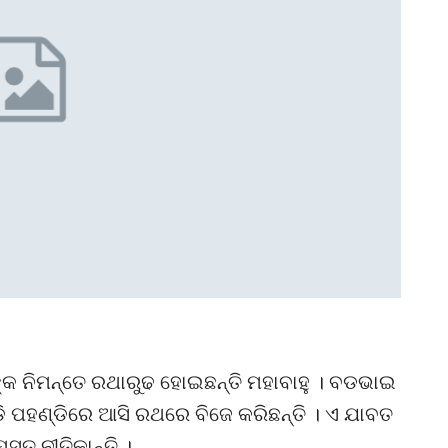
ଙ୍କ ନିମନ୍ତେ ରଥାରୁଢ ହୋଇଛନ୍ତି ମହାବାହୁ । ବଡଭାଇ
ି ପହଣ୍ଡିରେ ଆସି ରଥରେ ବିଜେ କରିଛନ୍ତି । ଏ ଯାବତ
୍ତ ନୀତିକାନ୍ତି ।