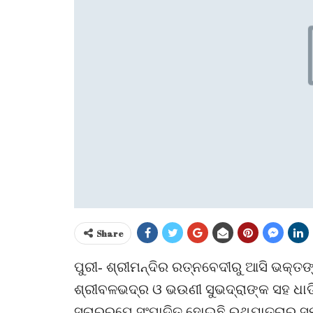
Share
ପୁରୀ- ଶ୍ରୀମନ୍ଦିର ରତ୍ନବେଦୀରୁ ଆସି ଭକ୍ତ
ଶ୍ରୀବଳଭଦ୍ର ଓ ଭଉଣୀ ସୁଭଦ୍ରାଙ୍କ ସହ ଧାଡ
ସୁଚାରରୂପେ ସଂପାଦିତ ହୋଇଛି ରଥଯାତ୍ରାର ସମସ