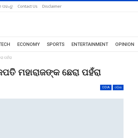
 ପଢନ୍ତୁ
Contact Us
Disclaimer
TECH
ECONOMY
SPORTS
ENTERTAINMENT
OPINION
ରା ପହଁରା
ପତି ମହାରାଜଙ୍କ ଛେରା ପହଁରା
ODIA
ଓଡ଼ିଶା