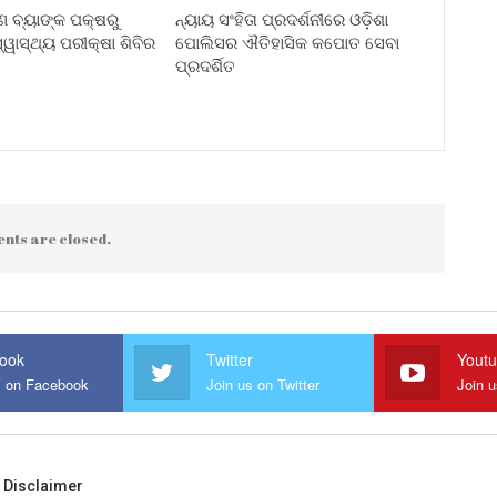
ୀଣ ବ୍ୟାଙ୍କ ପକ୍ଷରୁ
ନ୍ୟାୟ ସଂହିତା ପ୍ରଦର୍ଶନୀରେ ଓଡ଼ିଶା
ୱାସ୍ଥ୍ୟ ପରୀକ୍ଷା ଶିବିର
ପୋଲିସର ଐତିହାସିକ କପୋତ ସେବା
ପ୍ରଦର୍ଶିତ
nts are closed.
ook
Twitter
Yout
s on Facebook
Join us on Twitter
Join 
Disclaimer