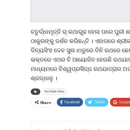
ଚତୁର୍ଦ୍ଧାମୂତ୍ତି ର୍ ରଥାରୁଢ ହେଲା ପରେ ପୁର
ଠାକୁରଙ୍କୁ ଦର୍ଶନ କରିଛନ୍ତି । ଏହାପରେ ଶ
ଦିବ୍ୟସିଂହ ଦେବ ସୁନା ଝାଡୁରେ ତିନି ରଥରେ ଛେର
ଭକ୍ତରେ ଏଥର ବି ଆୟୋଜିତ ହେଉଛି ରଥଯାତ୍ରା ।
ମାଧ୍ୟମରେ ବିଶ୍ୱପ୍ରସିଦ୍ଧ ରଥଯାତ୍ରାର 
ଶ୍ରଦ୍ଧାଳୁ ।
Puri Rath Yatra
Share
Facebook
Twitter
Googl