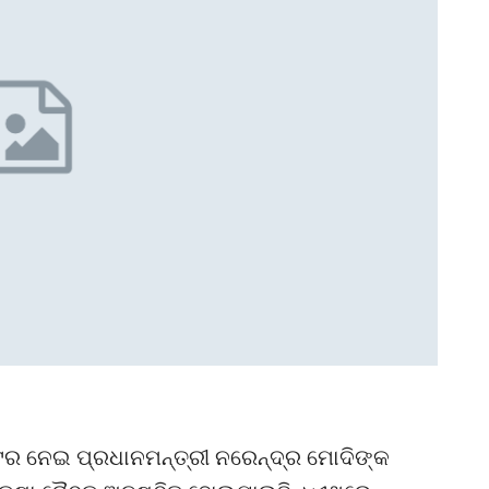
୍ଟର ନେଇ ପ୍ରଧାନମନ୍ତ୍ରୀ ନରେନ୍ଦ୍ର ମୋଦିଙ୍କ