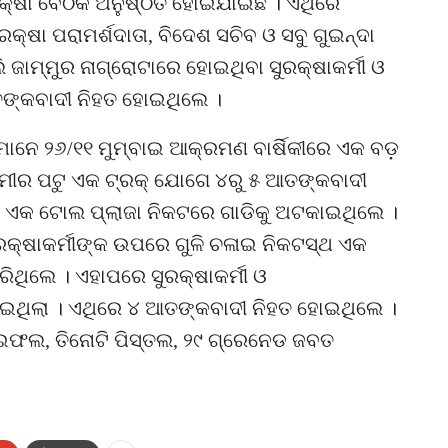
୍ଷା ବୈଠକ ଅନୁଷ୍ଠିତ ହୋଇଯାଇଛି । ଏଥିରେ
କ୍ଷା ପରାମର୍ଶଦାତା, ବିଦେଶ ସଚିବ ଓ ସବୁ ଗୁଇନ୍ଦା
ଜାମ୍ମୁର ନାଗ୍ରୋଟାରେ ହୋଇଥିବା ସୁରକ୍ଷାକର୍ମୀ ଓ
ଙ୍କବାଦୀ ନିହତ ହୋଇଥିଲେ ।
ମାନେ ୨୬/୧୧ ମୁମ୍ବାଇ ଆକ୍ରମଣ ବାର୍ଷିକୀରେ ଏକ ବଡ଼
ୀର ପଟୁ ଏକ ଟ୍ରକ୍ ଯୋଗେ ୪ରୁ ୫ ଆତଙ୍କବାଦୀ
ନୀ ଏକ ଟୋଲ ପ୍ଲାଜା ନିକଟରେ ଗାଡିକୁ ଅଟକାଇଥିଲେ ।
ରକ୍ଷାକର୍ମୀଙ୍କ ଉପରେ ଗୁଳି ଚଳାଇ ନିକଟସ୍ଥ ଏକ
ଥିଲେ । ଏହାପରେ ସୁରକ୍ଷାକର୍ମୀ ଓ
ଇଥିଲା । ଏଥିରେ ୪ ଆତଙ୍କବାଦୀ ନିହତ ହୋଇଥିଲେ ।
ଇଫଲ, ତିନୋଟି ପିସ୍ତଲ, ୨୯ ଗ୍ରେନେଡ ଜବତ