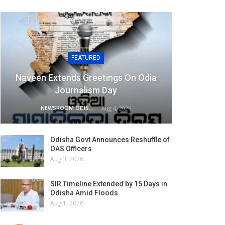
FEATURED
Naveen Extends Greetings On Odia
Journalism Day
NEWSROOM ODISHA NETWORK
Aug 4, 2026
Odisha Govt Announces Reshuffle of
OAS Officers
Aug 3, 2026
SIR Timeline Extended by 15 Days in
Odisha Amid Floods
Aug 1, 2026