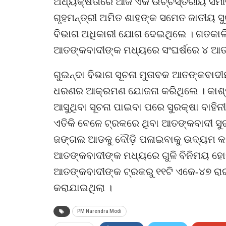
ଅଧ୍ୟକ୍ଷତାରେ ଆଜି ଏକ ଉଚ୍ଚସ୍ତରୀୟ ସମୀକ
ଗୃହମନ୍ତ୍ରୀ ଅମିତ ଶାହଙ୍କ ସମେତ ଜାତୀୟ ସୁର
ବିଭାଗ ଅଧିକାରୀ ଯୋଗ ଦେଇଥିଲେ । ଗତକାଲି 
ଆତଙ୍କବାଦୀଙ୍କ ମଧ୍ୟରେ ସଂଘର୍ଷରେ ୪ ଆତ
ଗୁଇନ୍ଦା ବିଭାଗ ସୂଚନା ମୁତାବକ ଆତଙ୍କବାଦୀ
ଧରଣର ଆକ୍ରମଣ ଯୋଜନା କରିଥିଲେ । କାଶ୍ମ
ଆସୁଥିବା ସୂଚନା ପାଇବା ପରେ ସୁରକ୍ଷା ବାହି
ଏତିକି ବେଳେ ଟ୍ରକରେ ଥିବା ଆତଙ୍କବାଦୀ ସୁ
ଜଙ୍ଗଲ ଆଡକୁ ଦୌଡ଼ି ପଳାଇବାକୁ ଉଦ୍ୟମ କରି
ଆତଙ୍କବାଦୀଙ୍କ ମଧ୍ୟରେ ଗୁଳି ବିନିମୟ ହୋ
ଆତଙ୍କବାଦୀଙ୍କ ଟ୍ରକରୁ ୧୧ଟି ଏକେ-୪୭ ରା
କରାଯାଇଥିଲା ।
PM Narendra Modi