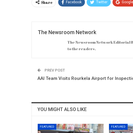
Share
Facebook
Twitter
Googl
The Newsroom Network
The Newsroom Network Editorial B
to the readers.
PREV POST
AAI Team Visits Rourkela Airport for Inspecti
YOU MIGHT ALSO LIKE
FEATURED
FEATURED