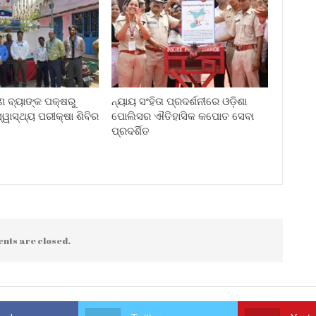
ୀଣ ବ୍ୟାଙ୍କ ପକ୍ଷରୁ
ନ୍ୟାୟ ସଂହିତା ପ୍ରଦର୍ଶନୀରେ ଓଡ଼ିଶା
ୱାସ୍ଥ୍ୟ ପରୀକ୍ଷା ଶିବିର
ପୋଲିସର ଐତିହାସିକ କପୋତ ସେବା
ପ୍ରଦର୍ଶିତ
nts are closed.