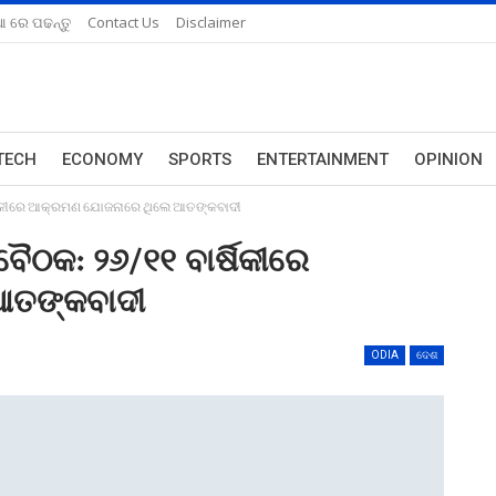
ଆ ରେ ପଢନ୍ତୁ
Contact Us
Disclaimer
TECH
ECONOMY
SPORTS
ENTERTAINMENT
OPINION
ର୍ଷିକୀରେ ଆକ୍ରମଣ ଯୋଜନାରେ ଥିଲେ ଆତଙ୍କବାଦୀ
ବୈଠକ: ୨୬/୧୧ ବାର୍ଷିକୀରେ
ଆତଙ୍କବାଦୀ
ODIA
ଦେଶ