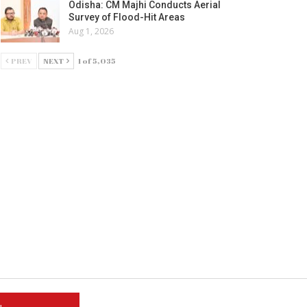
Odisha: CM Majhi Conducts Aerial
Survey of Flood-Hit Areas
Aug 1, 2026
PREV
NEXT
1 of 5,035