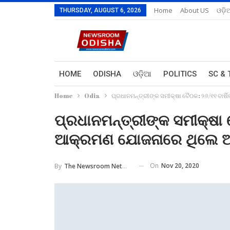
Home
About US
ଓଡ଼ି
THURSDAY, AUGUST 6, 2026
HOME
ODISHA
ଓଡ଼ିଆ
POLITICS
SC & 
Home
Odia
ପ୍ରଧାନମନ୍ତ୍ରୀଙ୍କ ସମୀକ୍ଷା ବୈଠକ: ୨୬/୧୧ ବା
ପ୍ରଧାନମନ୍ତ୍ରୀଙ୍କ ସମୀକ୍ଷା 
ଆକ୍ରମଣ ଯୋଜନାରେ ଥିଲେ 
On
Nov 20, 2020
By
The Newsroom Network