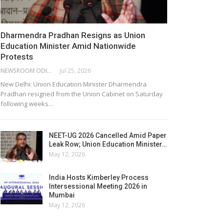
Dharmendra Pradhan Resigns as Union
Education Minister Amid Nationwide
Protests
NEWSROOM ODISHA NETWORK
Jul 25, 2026
New Delhi: Union Education Minister Dharmendra
Pradhan resigned from the Union Cabinet on Saturday
following weeks…
NEET-UG 2026 Cancelled Amid Paper
Leak Row; Union Education Minister…
May 12, 2026
India Hosts Kimberley Process
Intersessional Meeting 2026 in
Mumbai
May 12, 2026