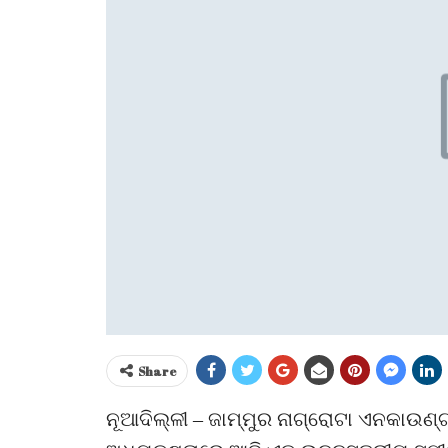
Share
ନୂଆଦିଲ୍ଳୀ – ଜାମ୍ମୁର ନାଗ୍ରୋଟା ଏନକାଉଣ