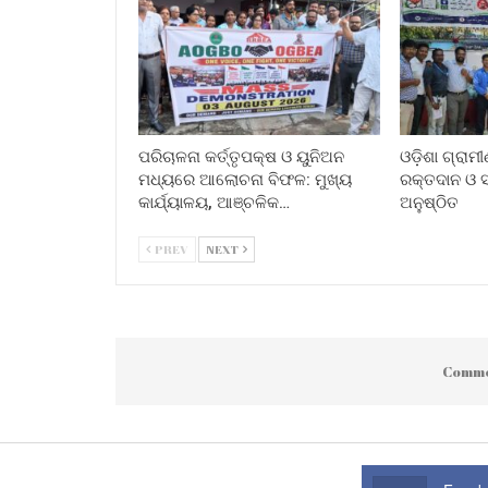
ପରିଚାଳନା କର୍ତ୍ତୃପକ୍ଷ ଓ ୟୁନିଅନ
ଓଡ଼ିଶା ଗ୍ରାମ
ମଧ୍ୟରେ ଆଲୋଚନା ବିଫଳ: ମୁଖ୍ୟ
ରକ୍ତଦାନ ଓ ସ୍
କାର୍ଯ୍ୟାଳୟ, ଆଞ୍ଚଳିକ…
ଅନୁଷ୍ଠିତ
PREV
NEXT
Comme