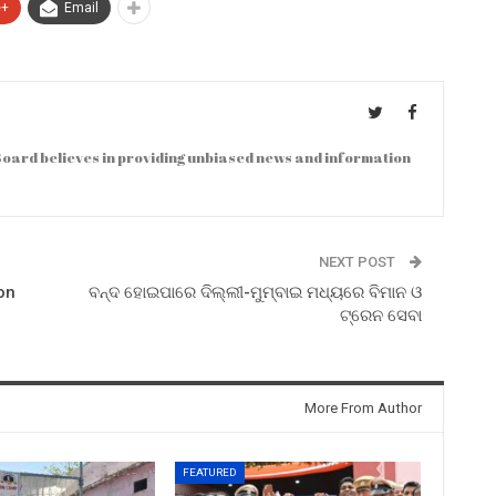
e+
Email
oard believes in providing unbiased news and information
NEXT POST
on
ବନ୍ଦ ହୋଇପାରେ ଦିଲ୍ଲୀ-ମୁମ୍ବାଇ ମଧ୍ୟରେ ବିମାନ ଓ
ଟ୍ରେନ ସେବା
More From Author
FEATURED