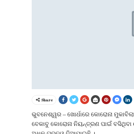
Share
ଭୁବନେଶ୍ୱର – ଖୋର୍ଧାରେ କୋରୋନା ମୁକାବିଲା 
ବେକାବୁ କୋରୋନା ନିୟନ୍ତ୍ରଣ ପାଇଁ ବସିଥିବ
ଅଧିକ ଗୁରୁତ୍ୱ ଦିଆଯାଇଛି ।