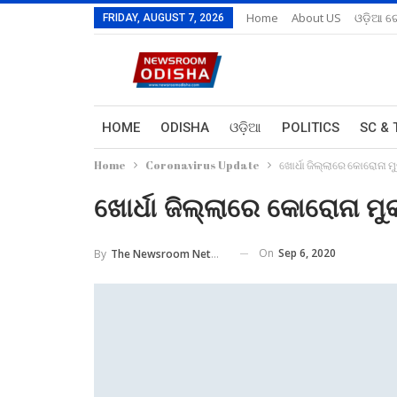
Home
About US
ଓଡ଼ିଆ ରେ
FRIDAY, AUGUST 7, 2026
HOME
ODISHA
ଓଡ଼ିଆ
POLITICS
SC & 
Home
Coronavirus Update
ଖୋର୍ଧା ଜିଲ୍ଲାରେ କୋରୋନା ମୁକ
ଖୋର୍ଧା ଜିଲ୍ଲାରେ କୋରୋନା ମୁକା
On
Sep 6, 2020
By
The Newsroom Network