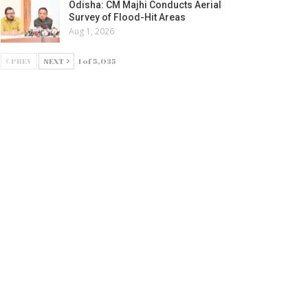
Odisha: CM Majhi Conducts Aerial
Survey of Flood-Hit Areas
Aug 1, 2026
PREV
NEXT
1 of 5,035