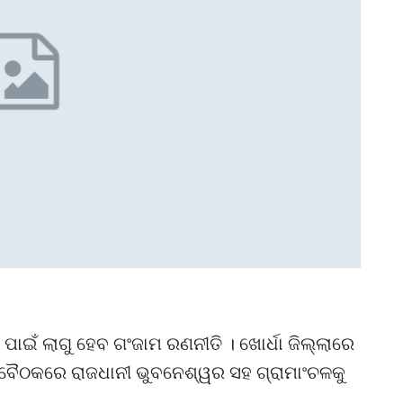
ପାଇଁ ଲାଗୁ ହେବ ଗଂଜାମ ରଣନୀତି । ଖୋର୍ଧା ଜିଲ୍ଲାରେ
ା ବୈଠକରେ ରାଜଧାନୀ ଭୁବନେଶ୍ୱର ସହ ଗ୍ରାମାଂଚଳକୁ