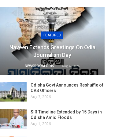
FEATURED
Naveen Extends Greetings On Odia
Journalism Day
NEWSROOM ODISHA NETWORK
Aug 4, 2026
Odisha Govt Announces Reshuffle of
OAS Officers
Aug 3, 2026
SIR Timeline Extended by 15 Days in
Odisha Amid Floods
Aug 1, 2026