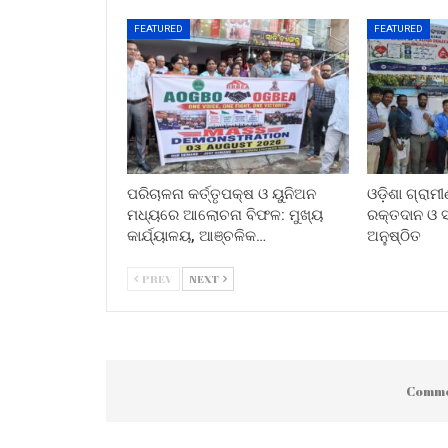
FEATURED
FEATURED
ପରିଚାଳନା କର୍ତ୍ତୃପକ୍ଷ ଓ ୟୁନିଅନ
ଓଡ଼ିଶା ଗ୍ରାମ
ମଧ୍ୟରେ ଆଲୋଚନା ବିଫଳ: ମୁଖ୍ୟ
ରକ୍ତଦାନ ଓ ସ୍
କାର୍ଯ୍ୟାଳୟ, ଆଞ୍ଚଳିକ…
ଅନୁଷ୍ଠିତ
PREV
NEXT
Comme