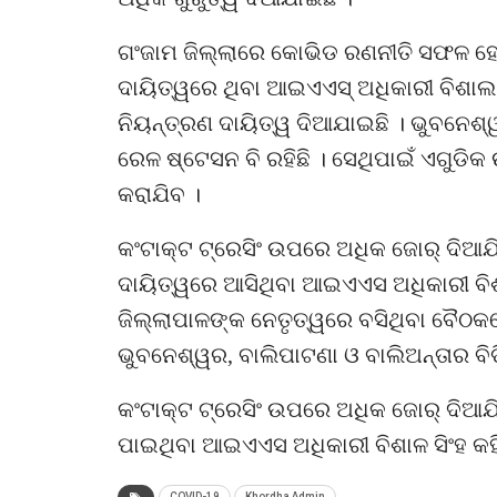
ଗଂଜାମ ଜିଲ୍ଲାରେ କୋଭିଡ ରଣନୀତି ସଫଳ ହେ
ଦାୟିତ୍ୱରେ ଥିବା ଆଇଏଏସ୍ ଅଧିକାରୀ ବିଶାଲ ସ
ନିୟନ୍ତ୍ରଣ ଦାୟିତ୍ୱ ଦିଆଯାଇଛି । ଭୁବନେଶ
ରେଳ ଷ୍ଟେସନ ବି ରହିଛି । ସେଥିପାଇଁ ଏଗୁଡିକ
କରାଯିବ ।
କଂଟାକ୍ଟ ଟ୍ରେସିଂ ଉପରେ ଅଧିକ ଜୋର୍ ଦିଆଯ
ଦାୟିତ୍ୱରେ ଆସିଥିବା ଆଇଏଏସ ଅଧିକାରୀ ବିଶାଳ
ଜିଲ୍ଲାପାଳଙ୍କ ନେତୃତ୍ୱରେ ବସିଥିବା ବୈଠ
ଭୁବନେଶ୍ୱର, ବାଲିପାଟଣା ଓ ବାଲିଅନ୍ତାର ବି
କଂଟାକ୍ଟ ଟ୍ରେସିଂ ଉପରେ ଅଧିକ ଜୋର୍ ଦିଆଯ
ପାଇଥିବା ଆଇଏଏସ ଅଧିକାରୀ ବିଶାଳ ସିଂହ କହି
COVID-19
Khordha Admin