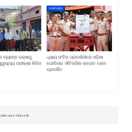
FEATURED
ୀଣ ବ୍ୟାଙ୍କ ପକ୍ଷରୁ
ନ୍ୟାୟ ସଂହିତା ପ୍ରଦର୍ଶନୀରେ ଓଡ଼ିଶା
ୱାସ୍ଥ୍ୟ ପରୀକ୍ଷା ଶିବିର
ପୋଲିସର ଐତିହାସିକ କପୋତ ସେବା
ପ୍ରଦର୍ଶିତ
nts are closed.