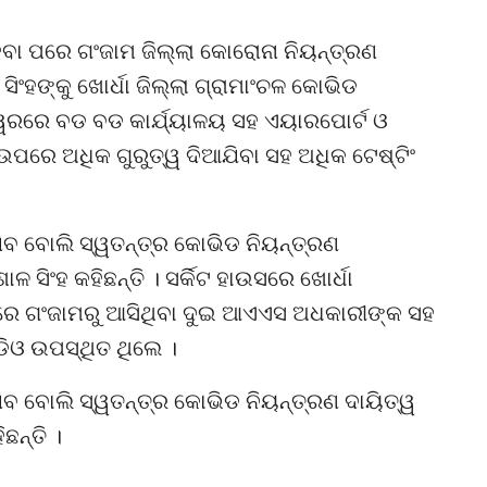
ବା ପରେ ଗଂଜାମ ଜିଲ୍ଲା କୋରୋନା ନିୟନ୍ତ୍ରଣ
ିଂହଙ୍କୁ ଖୋର୍ଧା ଜିଲ୍ଲା ଗ୍ରାମାଂଚଳ କୋଭିଡ
୍ୱରରେ ବଡ ବଡ କାର୍ଯ୍ୟାଳୟ ସହ ଏୟାରପୋର୍ଟ ଓ
 ଉପରେ ଅଧିକ ଗୁରୁତ୍ୱ ଦିଆଯିବା ସହ ଅଧିକ ଟେଷ୍ଟିଂ
ିବ ବୋଲି ସ୍ୱତନ୍ତ୍ର କୋଭିଡ ନିୟନ୍ତ୍ରଣ
 ସିଂହ କହିଛନ୍ତି । ସର୍କିଟ ହାଉସରେ ଖୋର୍ଧା
କରେ ଗଂଜାମରୁ ଆସିଥିବା ଦୁଇ ଆଏଏସ ଅଧକାରୀଙ୍କ ସହ
ଡିଓ ଉପସ୍ଥିତ ଥିଲେ ।
ିବ ବୋଲି ସ୍ୱତନ୍ତ୍ର କୋଭିଡ ନିୟନ୍ତ୍ରଣ ଦାୟିତ୍ୱ
ଛନ୍ତି ।