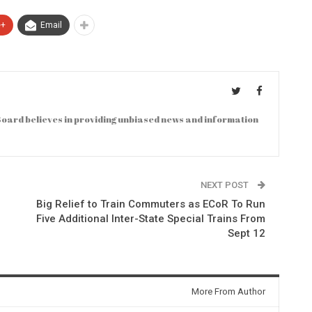
e+
Email
oard believes in providing unbiased news and information
NEXT POST
Big Relief to Train Commuters as ECoR To Run
Five Additional Inter-State Special Trains From
Sept 12
More From Author