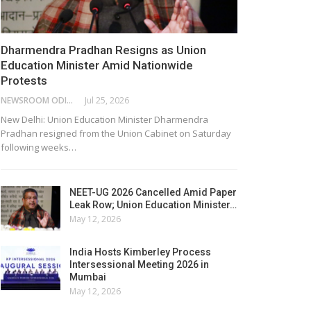
Dharmendra Pradhan Resigns as Union
Education Minister Amid Nationwide
Protests
NEWSROOM ODISHA NETWORK
Jul 25, 2026
New Delhi: Union Education Minister Dharmendra
Pradhan resigned from the Union Cabinet on Saturday
following weeks…
NEET-UG 2026 Cancelled Amid Paper
Leak Row; Union Education Minister…
May 12, 2026
India Hosts Kimberley Process
Intersessional Meeting 2026 in
Mumbai
May 12, 2026