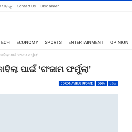
 ପଢନ୍ତୁ
Contact Us
Disclaimer
TECH
ECONOMY
SPORTS
ENTERTAINMENT
OPINION
ାବିଲା ପାଇଁ ‘ଗଂଜାମ ଫର୍ମୁଲା’
ବିଲା ପାଇଁ ‘ଗଂଜାମ ଫର୍ମୁଲା’
CORONAVIRUS UPDATE
ODIA
ଓଡ଼ିଶା