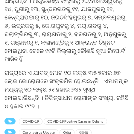
ଆକ୍ରାନ୍ତ । ମୟୂରଭଞ୍ଜ ଜିଲ୍ଲାରୁ ୨୦,ବାଲେଶ୍ୱରରୁ
୧୪, ପୁରୀରୁ ୧୩, ସୁନ୍ଦରଗଡରୁ ୧୧, ଯାଜପୁରରୁ ୧୧,
କେନ୍ଦ୍ରାପଡାରୁ ୧୦, ଜଗତସିଂହପୁରରୁ ୭, ସମ୍ବଲପୁରରୁ
୬, ଭଦ୍ରକରୁ ୫, କୋରାପୁଟରୁ ୪, ନୟାଗଡରୁ ୪,
ବଲାଙ୍ଗିରରୁ ୩, ରାୟଗଡାରୁ ୨, ବରଗଡରୁ ୨, ଅନୁଗୁଳରୁ
୧, ଗଞ୍ଜାମରୁ ୧, କଳାହାଣ୍ଡିରୁ ୧ ଆକ୍ରାନ୍ତ ଚିହ୍ନଟ
ହୋଇଥିବା ବେଳେ ୧୧ଟି ଜିଲ୍ଲାରୁ କୌଣସି ନୂଆ ରିପୋର୍ଟ
ଆସିନାହିଁ ।
ରାଜ୍ୟରେ ଏ ଯାବତ୍ ମୋଟ ୧୦ ଲକ୍ଷ ୩୫ ହଜାର ୭୭
ଲୋକ କୋରୋନାରେ ସଂକ୍ରମିତ ହୋଇଛନ୍ତି । ଏମାନଙ୍କ
ମଧ୍ୟରୁ ୧୦ ଲକ୍ଷ ୨୧ ହଜାର ୭୪୨ ସୁସ୍ଥ
ହୋଇସାରିଛନ୍ତି । ଚିକିତ୍ସାଧୀନ ରୋଗୀଙ୍କ ସଂଖ୍ୟା ରହିଛି
୪ ହଜାର ୯୯୭ ।
COVID-19
COVID-19 Positive Cases in Odisha
Coronavirus Update
Odia
ଓଡ଼ିଶା