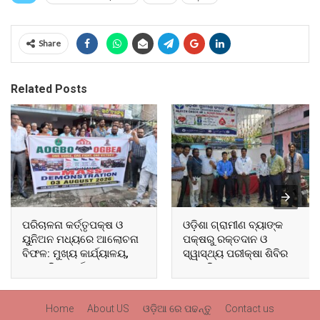
Share
Related Posts
ପରିଚାଳନା କର୍ତ୍ତୃପକ୍ଷ ଓ
ଓଡ଼ିଶା ଗ୍ରାମୀଣ ବ୍ୟାଙ୍କ
ୟୁନିଅନ ମଧ୍ୟରେ ଆଲୋଚନା
ପକ୍ଷରୁ ରକ୍ତଦାନ ଓ
ବିଫଳ: ମୁଖ୍ୟ କାର୍ଯ୍ୟାଳୟ,
ସ୍ୱାସ୍ଥ୍ୟ ପରୀକ୍ଷା ଶିବିର
ଆଞ୍ଚଳିକ କାର୍ଯ୍ୟାଳୟ ଓ
ଅନୁଷ୍ଠିତ
ସମସ୍ତ ବ୍ଲକ ମୁଖ୍ୟାଳୟରେ
ଘେରାଉ ଓ ବିକ୍ଷୋଭ
Home
About US
ଓଡ଼ିଆ ରେ ପଢନ୍ତୁ
Contact us