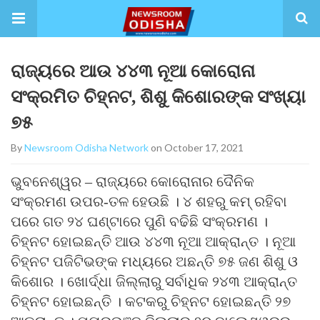
ରାଜ୍ୟରେ ଆଉ ୪୪୩ ନୂଆ କୋରୋନା
ସଂକ୍ରମିତ ଚିହ୍ନଟ, ଶିଶୁ କିଶୋରଙ୍କ ସଂଖ୍ୟା
୭୫
By
Newsroom Odisha Network
on October 17, 2021
ଭୁବନେଶ୍ୱର – ରାଜ୍ୟରେ କୋରୋନାର ଦୈନିକ
ସଂକ୍ରମଣ ଉପର-ତଳ ହେଉଛି । ୪ ଶହରୁ କମ୍ ରହିବା
ପରେ ଗତ ୨୪ ଘଣ୍ଟାରେ ପୁଣି ବଢିଛି ସଂକ୍ରମଣ ।
ଚିହ୍ନଟ ହୋଇଛନ୍ତି ଆଉ ୪୪୩ ନୂଆ ଆକ୍ରାନ୍ତ । ନୂଆ
ଚିହ୍ନଟ ପଜିଟିଭଙ୍କ ମଧ୍ୟରେ ଅଛନ୍ତି ୭୫ ଜଣ ଶିଶୁ ଓ
କିଶୋର । ଖୋର୍ଦ୍ଧା ଜିଲ୍ଲାରୁ ସର୍ବାଧିକ ୨୪୩ ଆକ୍ରାନ୍ତ
ଚିହ୍ନଟ ହୋଇଛନ୍ତି । କଟକରୁ ଚିହ୍ନଟ ହୋଇଛନ୍ତି ୨୭