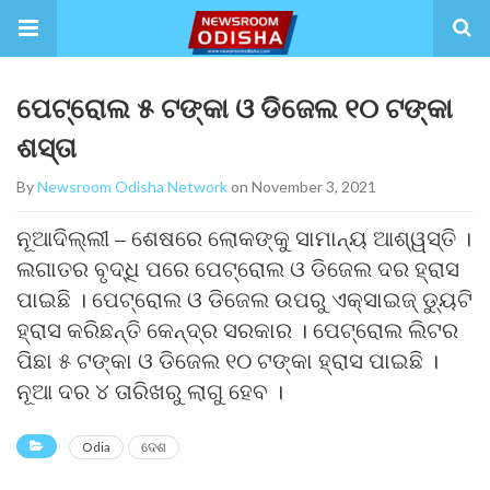
ପେଟ୍ରୋଲ ୫ ଟଙ୍କା ଓ ଡିଜେଲ ୧୦ ଟଙ୍କା
ଶସ୍ତା
By
Newsroom Odisha Network
on November 3, 2021
ନୂଆଦିଲ୍ଲୀ – ଶେଷରେ ଲୋକଙ୍କୁ ସାମାନ୍ୟ ଆଶ୍ୱସ୍ତି ।
ଲଗାତର ବୃଦ୍ଧି ପରେ ପେଟ୍ରୋଲ ଓ ଡିଜେଲ ଦର ହ୍ରାସ
ପାଇଛି । ପେଟ୍ରୋଲ ଓ ଡିଜେଲ ଉପରୁ ଏକ୍ସାଇଜ୍ ଡ୍ୟୁଟି
ହ୍ରାସ କରିଛନ୍ତି କେନ୍ଦ୍ର ସରକାର । ପେଟ୍ରୋଲ ଲିଟର
ପିଛା ୫ ଟଙ୍କା ଓ ଡିଜେଲ ୧୦ ଟଙ୍କା ହ୍ରାସ ପାଇଛି ।
ନୂଆ ଦର ୪ ତାରିଖରୁ ଲାଗୁ ହେବ ।
Odia
ଦେଶ