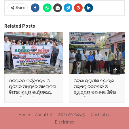
Share
Related Posts
ପରିଚାଳନା କର୍ତ୍ତୃପକ୍ଷ ଓ
ଓଡ଼ିଶା ଗ୍ରାମୀଣ ବ୍ୟାଙ୍କ
ୟୁନିଅନ ମଧ୍ୟରେ ଆଲୋଚନା
ପକ୍ଷରୁ ରକ୍ତଦାନ ଓ
ବିଫଳ: ମୁଖ୍ୟ କାର୍ଯ୍ୟାଳୟ,
ସ୍ୱାସ୍ଥ୍ୟ ପରୀକ୍ଷା ଶିବିର
ଆଞ୍ଚଳିକ କାର୍ଯ୍ୟାଳୟ ଓ
ଅନୁଷ୍ଠିତ
ସମସ୍ତ ବ୍ଲକ ମୁଖ୍ୟାଳୟରେ
ଘେରାଉ ଓ ବିକ୍ଷୋଭ
Home
About US
ଓଡ଼ିଆ ରେ ପଢନ୍ତୁ
Contact us
Disclaimer