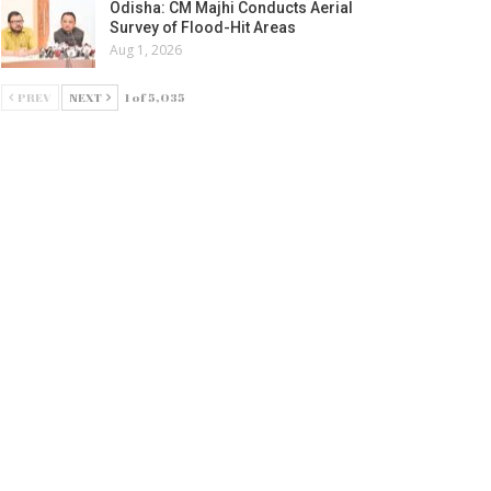
Odisha: CM Majhi Conducts Aerial
Survey of Flood-Hit Areas
Aug 1, 2026
PREV
NEXT
1 of 5,035