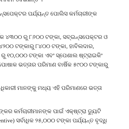
ନ୍‌ସପେକ୍ଟର ପର୍ଯ୍ୟନ୍ତ ପୋଲିସ କର୍ମଚାରୀଙ୍କ
ିକ ୪୩୦୦ ରୁ ୮୬୦୦ ଟଙ୍କା, ସବ୍‌ଇନ୍ସପେକ୍ଟର ଓ
 ୪୨୦୦ ଟଙ୍କାରୁ ୮୪୦୦ ଟଙ୍କା, ହାବିଲଦାର,
ରୁ ୧୦,୦୦୦ ଟଙ୍କା ଏବଂ ସ୍ପେଶାଲ ଷ୍ଟ୍ରାଇକିଂ
ଁ ପୋଷାକ ଭତ୍ତାର ପରିମାଣ ବାର୍ଷିକ ୫୯୦୦ ଟଙ୍କାରୁ
ଅଧିକାରୀ ମାନଙ୍କୁ ମଧ୍ୟ ଏହି ପରିମାଣରେ ଭତ୍ତା
୍କର କର୍ମଚାରୀମାନଙ୍କ ପାଇଁ ଏକ୍‌ଷ୍ଟ୍ରା ଡ୍ୟୁଟି
entive) ସର୍ବାଧିକ ୨୫,୦୦୦ ଟଙ୍କା ପର୍ଯ୍ୟନ୍ତ ବୃଦ୍ଧି