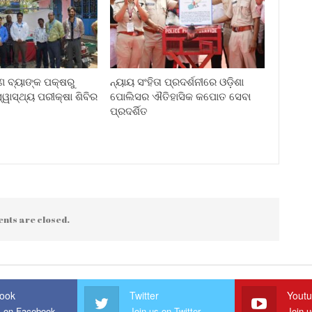
ୀଣ ବ୍ୟାଙ୍କ ପକ୍ଷରୁ
ନ୍ୟାୟ ସଂହିତା ପ୍ରଦର୍ଶନୀରେ ଓଡ଼ିଶା
ୱାସ୍ଥ୍ୟ ପରୀକ୍ଷା ଶିବିର
ପୋଲିସର ଐତିହାସିକ କପୋତ ସେବା
ପ୍ରଦର୍ଶିତ
nts are closed.
ook
Twitter
Yout
s on Facebook
Join us on Twitter
Join 