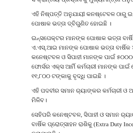
ଏହି ନିଷ୍ପତ୍ତି ଅନୁଯାୟୀ କନଷ୍ଟେବଳ ଠାରୁ ଇ
ପୋଷାକ ଭତ୍ତା ଦ୍ବିଗୁଣିତ ହୋଇଛି ।
ଇନ୍ସପେକ୍ଟର ମାନଙ୍କ ପୋଷାକ ଭତ୍ତା ବାର୍ଷ
ଏ.ଏସ୍‌.ଆଇ ମାନଙ୍କ ପୋଷାକ ଭତ୍ତା ବାର୍ଷିକ
କନେଷ୍ଟବଳ ଓ ସିପାହୀ ମାନଙ୍କ ପାଇଁ ୫୦୦୦ 
ଫୋର୍ସର ଏକ୍‌ସ ଆର୍ମି କର୍ମଚାରୀ ମାନଙ୍କ ପାଇ
୧୧,୮୦୦ ଟଙ୍କାକୁ ବୃଦ୍ଧି ପାଇଛି ।
ଏହି ପଦବୀର ସମାନ ର‍୍ୟାଙ୍କର କର୍ମଚାରୀ ଓ 
ମିଳିବ।
ସେହିପରି କନେଷ୍ଟବଳ, ସିପାହୀ ଓ ସମାନ ର‍୍ୟାଙ
ବାର୍ଷିକ ପ୍ରୋତ୍ସାହନ ରାଶିକୁ (Extra Duty Inc