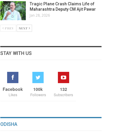
Tragic Plane Crash Claims Life of
Maharashtra Deputy CM Ajit Pawar
Jan 28, 2026
PREV
NEXT
STAY WITH US
Facebook
100k
132
Likes
Followers
Subscribers
ODISHA