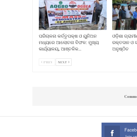
ପରିଚାଳନା କର୍ତ୍ତୃପକ୍ଷ ଓ ୟୁନିଅନ
ଓଡ଼ିଶା ଗ୍ରାମ
ମଧ୍ୟରେ ଆଲୋଚନା ବିଫଳ: ମୁଖ୍ୟ
ରକ୍ତଦାନ ଓ ସ୍
କାର୍ଯ୍ୟାଳୟ, ଆଞ୍ଚଳିକ…
ଅନୁଷ୍ଠିତ
PREV
NEXT
Comme
Faceb
Join u