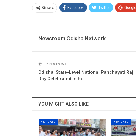
Share
Facebook
Twitter
Googl
Newsroom Odisha Network
PREV POST
Odisha: State-Level National Panchayati Raj
Day Celebrated in Puri
YOU MIGHT ALSO LIKE
FEATURED
FEATURED