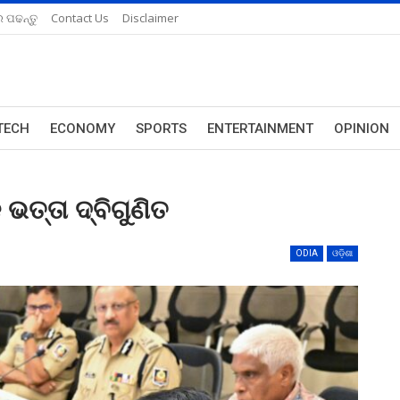
 ପଢନ୍ତୁ
Contact Us
Disclaimer
TECH
ECONOMY
SPORTS
ENTERTAINMENT
OPINION
ଭତ୍ତା ଦ୍ବିଗୁଣିତ
ODIA
ଓଡ଼ିଶା