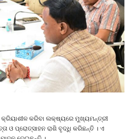
 କ୍ରିୟାଶୀଳ କରିବା ଲକ୍ଷ୍ୟରେ ମୁଖ୍ୟମନ୍ତ୍ରୀ
 ଓ ପ୍ରୋତ୍ସାହନ ରାଶି ବୃଦ୍ଧି କରିଛନ୍ତି । ଏ
ନୁମୋଦନ ଦେଇଛନ୍ତି ।