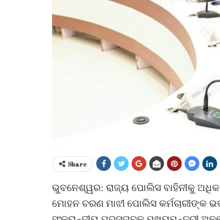
Share
ଭୁବନେଶ୍ୱର: ରାଜ୍ୟ ପୋଲିସ ବାହିନୀକୁ ଅଧିକ
ମୋହନ ଚରଣ ମାଝୀ ପୋଲିସ କର୍ମଚାରୀଙ୍କ ଭତ୍ତା
ସଂକ୍ରାନ୍ତୀୟ ପ୍ରସ୍ତାବକୁ ମୁଖ୍ୟମନ୍ତ୍ରୀ ଅ