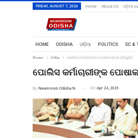
Home
About US
ଓଡ଼ିଆ ରେ
FRIDAY, AUGUST 7, 2026
HOME
ODISHA
ଓଡ଼ିଆ
POLITICS
SC & 
Home
Odia
ପୋଲିସ କର୍ମାଚାରୀଙ୍କ ପୋଷାକ ଭତ୍ତା ଦ୍ବିଗୁଣିତ
ପୋଲିସ କର୍ମାଚାରୀଙ୍କ ପୋଷାକ 
On
Apr 24, 2025
By
Newsroom Odisha Network