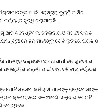
ାରୀମାନଙ୍କ ପାଇଁ ଏକ୍‌ଷ୍ଟ୍ରା ଡ୍ୟୁଟି ବାର୍ଷିକ
 ପର୍ଯ୍ୟନ୍ତ ବୃଦ୍ଧି କରାଯାଇଛି ।
 ଯୋଗୁ ଆଜି କନେଷ୍ଟବଳ, ହବିଲଦାର ଓ ସିପାହୀ ସଂଘର
୍ୟମନ୍ତ୍ରୀ ମୋହନ ମାଝୀଙ୍କୁ ଭେଟି କୃତଜ୍ଞତା ପ୍ରକାଶ
୍ତା ମାନଙ୍କୁ ଦକ୍ଷତାର ସହ ଆଗାମୀ ଦିନ ଗୁଡିକରେ
ପରିସ୍ଥିତିର ଉନ୍ନତି ପାଇଁ କାମ କରିବାକୁ ନିର୍ଦ୍ଦେଶ
ତ ପୋଲିସ ସେବା କର୍ମଚାରୀ ମାନଙ୍କୁ ରାଜ୍ୟବାସୀଙ୍କ
ୃଙ୍ଖଳା କ୍ଷେତ୍ରରେ ଏକ ଆଦର୍ଶ ରାଜ୍ୟ ଭାବେ ଗଢି
୍ଶ ଦେଇଥିଲେ ।