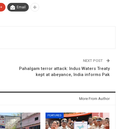
e+
Email
NEXT POST
Pahalgam terror attack: Indus Waters Treaty
kept at abeyance, India informs Pak
More From Author
FEATURED