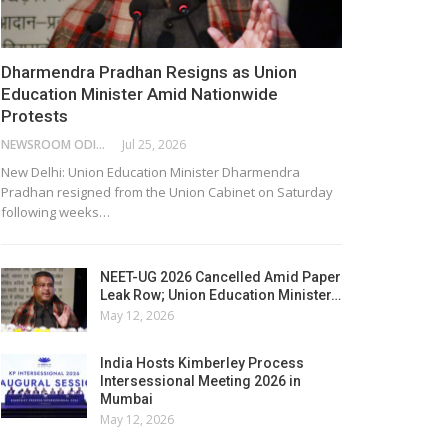
Dharmendra Pradhan Resigns as Union
Education Minister Amid Nationwide
Protests
NEWSROOM ODISHA NETWORK
Jul 25, 2026
New Delhi: Union Education Minister Dharmendra
Pradhan resigned from the Union Cabinet on Saturday
following weeks…
NEET-UG 2026 Cancelled Amid Paper
Leak Row; Union Education Minister…
May 12, 2026
India Hosts Kimberley Process
Intersessional Meeting 2026 in
Mumbai
May 12, 2026