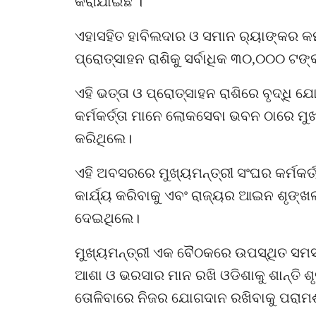
କରାଯାଇଛି ।
ଏହାସହିତ ହାବିଲଦାର ଓ ସମାନ ର‍୍ୟାଙ୍କର କର୍ମଚ
ପ୍ରୋତ୍ସାହନ ରାଶିକୁ ସର୍ବାଧିକ ୩୦,୦୦୦ ଟଙ୍କା
ଏହି ଭତ୍ତା ଓ ପ୍ରୋତ୍ସାହନ ରାଶିରେ ବୃଦ୍ଧି
କର୍ମକର୍ତ୍ତା ମାନେ ଲୋକସେବା ଭବନ ଠାରେ ମୁଖ
କରିଥିଲେ।
ଏହି ଅବସରରେ ମୁଖ୍ୟମନ୍ତ୍ରୀ ସଂଘର କର୍ମକର୍ତ
କାର୍ଯ୍ୟ କରିବାକୁ ଏବଂ ରାଜ୍ୟର ଆଇନ ଶୃଙ୍ଖଳା 
ଦେଇଥିଲେ।
ମୁଖ୍ୟମନ୍ତ୍ରୀ ଏକ ବୈଠକରେ ଉପସ୍ଥିତ ସମସ୍
ଆଶା ଓ ଭରସାର ମାନ ରଖି ଓଡିଶାକୁ ଶାନ୍ତି ଶ
ତୋଳିବାରେ ନିଜର ଯୋଗଦାନ ରଖିବାକୁ ପରାମର