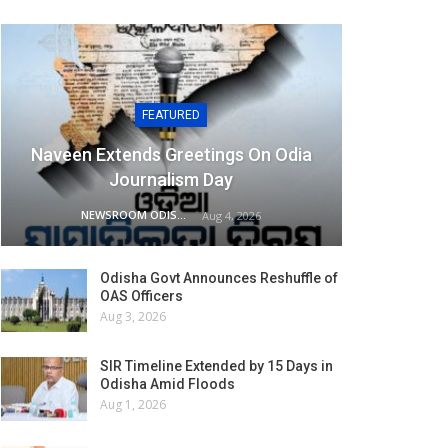
FEATURED
Naveen Extends Greetings On Odia
Journalism Day
NEWSROOM ODISHA NETWORK
Aug 4, 2026
Odisha Govt Announces Reshuffle of
OAS Officers
Aug 3, 2026
SIR Timeline Extended by 15 Days in
Odisha Amid Floods
Aug 1, 2026