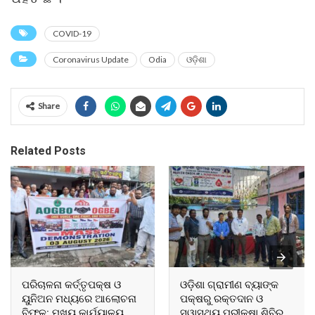
COVID-19
Coronavirus Update
Odia
ଓଡ଼ିଶା
Share
Related Posts
ପରିଚାଳନା କର୍ତ୍ତୃପକ୍ଷ ଓ
ଓଡ଼ିଶା ଗ୍ରାମୀଣ ବ୍ୟାଙ୍କ
ୟୁନିଅନ ମଧ୍ୟରେ ଆଲୋଚନା
ପକ୍ଷରୁ ରକ୍ତଦାନ ଓ
ବିଫଳ: ମୁଖ୍ୟ କାର୍ଯ୍ୟାଳୟ,
ସ୍ୱାସ୍ଥ୍ୟ ପରୀକ୍ଷା ଶିବିର