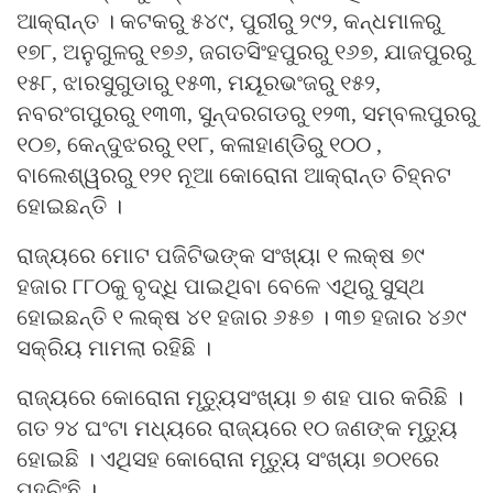
ଆକ୍ରାନ୍ତ । କଟକରୁ ୫୪୯, ପୁରୀରୁ ୨୯୨, କନ୍ଧମାଳରୁ
୧୭୮, ଅନୁଗୁଳରୁ ୧୭୬, ଜଗତସିଂହପୁରରୁ ୧୬୭, ଯାଜପୁରରୁ
୧୫୮, ଝାରସୁଗୁଡାରୁ ୧୫୩, ମୟୂରଭଂଜରୁ ୧୫୨,
ନବରଂଗପୁରରୁ ୧୩୩, ସୁନ୍ଦରଗଡରୁ ୧୨୩, ସମ୍ବଲପୁରରୁ
୧୦୭, କେନ୍ଦୁଝରରୁ ୧୧୮, କଳାହାଣ୍ଡିରୁ ୧୦୦ ,
ବାଲେଶ୍ୱରରୁ ୧୨୧ ନୂଆ କୋରୋନା ଆକ୍ରାନ୍ତ ଚିହ୍ନଟ
ହୋଇଛନ୍ତି ।
ରାଜ୍ୟରେ ମୋଟ ପଜିଟିଭଙ୍କ ସଂଖ୍ୟା ୧ ଲକ୍ଷ ୭୯
ହଜାର ୮୮୦କୁ ବୃଦ୍ଧି ପାଇଥିବା ବେଳେ ଏଥିରୁ ସୁସ୍ଥ
ହୋଇଛନ୍ତି ୧ ଲକ୍ଷ ୪୧ ହଜାର ୬୫୭ । ୩୭ ହଜାର ୪୬୯
ସକ୍ରିୟ ମାମଲା ରହିଛି ।
ରାଜ୍ୟରେ କୋରୋନା ମୃତ୍ୟୁସଂଖ୍ୟା ୭ ଶହ ପାର କରିଛି ।
ଗତ ୨୪ ଘଂଟା ମଧ୍ୟରେ ରାଜ୍ୟରେ ୧୦ ଜଣଙ୍କ ମୃତ୍ୟୁ
ହୋଇଛି । ଏଥିସହ କୋରୋନା ମୃତ୍ୟୁ ସଂଖ୍ୟା ୭୦୧ରେ
ପହଚିଂଛି ।