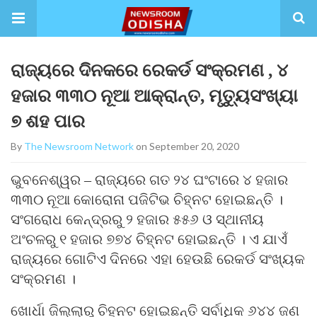
ରାଜ୍ୟରେ ଦିନକରେ ରେକର୍ଡ ସଂକ୍ରମଣ , ୪
ହଜାର ୩୩୦ ନୂଆ ଆକ୍ରାନ୍ତ, ମୃତ୍ୟୁସଂଖ୍ୟା
୭ ଶହ ପାର
By
The Newsroom Network
on September 20, 2020
ଭୁବନେଶ୍ୱର – ରାଜ୍ୟରେ ଗତ ୨୪ ଘଂଟାରେ ୪ ହଜାର
୩୩୦ ନୂଆ କୋରୋନା ପଜିଟିଭ ଚିହ୍ନଟ ହୋଇଛନ୍ତି ।
ସଂଗରୋଧ କେନ୍ଦ୍ରରୁ ୨ ହଜାର ୫୫୬ ଓ ସ୍ଥାନୀୟ
ଅଂଚଳରୁ ୧ ହଜାର ୭୭୪ ଚିହ୍ନଟ ହୋଇଛନ୍ତି । ଏ ଯାଏଁ
ରାଜ୍ୟରେ ଗୋଟିଏ ଦିନରେ ଏହା ହେଉଛି ରେକର୍ଡ ସଂଖ୍ୟକ
ସଂକ୍ରମଣ ।
ଖୋର୍ଧା ଜିଲ୍ଲାରୁ ଚିହ୍ନଟ ହୋଇଛନ୍ତି ସର୍ବାଧିକ ୬୪୪ ଜଣ