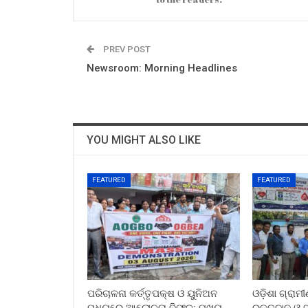
PREV POST
Newsroom: Morning Headlines
YOU MIGHT ALSO LIKE
FEATURED
FEATURED
ପରିଚାଳନା କର୍ତ୍ତୃପକ୍ଷ ଓ ୟୁନିଅନ
ଓଡ଼ିଶା ଗ୍ରାମ
ମଧ୍ୟରେ ଆଲୋଚନା ବିଫଳ: ମୁଖ୍ୟ
ରକ୍ତଦାନ ଓ ସ୍