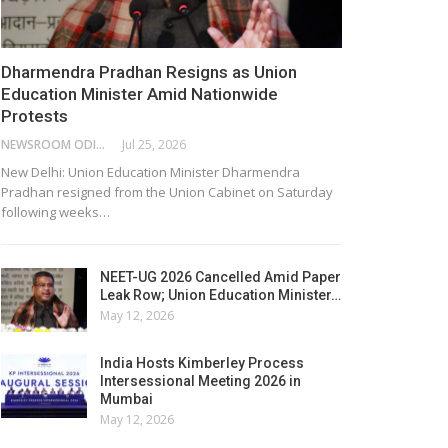
Dharmendra Pradhan Resigns as Union
Education Minister Amid Nationwide
Protests
NEWSROOM ODISHA NETWORK
Jul 25, 2026
New Delhi: Union Education Minister Dharmendra
Pradhan resigned from the Union Cabinet on Saturday
following weeks…
NEET-UG 2026 Cancelled Amid Paper
Leak Row; Union Education Minister…
May 12, 2026
India Hosts Kimberley Process
Intersessional Meeting 2026 in
Mumbai
May 12, 2026