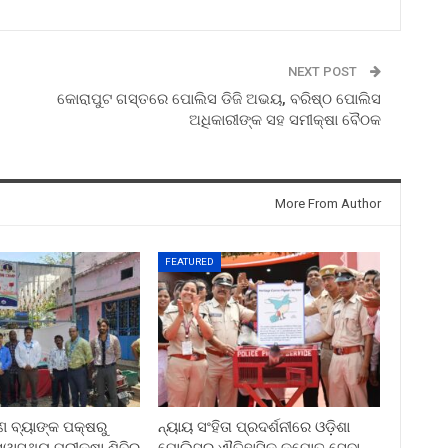
NEXT POST
କୋରାପୁଟ ଗସ୍ତରେ ପୋଲିସ ଡିଜି ଅଭୟ, ବରିଷ୍ଠ ପୋଲିସ
ଅଧିକାରୀଙ୍କ ସହ ସମୀକ୍ଷା ବୈଠକ
More From Author
FEATURED
ୀଣ ବ୍ୟାଙ୍କ ପକ୍ଷରୁ
ନ୍ୟାୟ ସଂହିତା ପ୍ରଦର୍ଶନୀରେ ଓଡ଼ିଶା
ୱାସ୍ଥ୍ୟ ପରୀକ୍ଷା ଶିବିର
ପୋଲିସର ଐତିହାସିକ କପୋତ ସେବା