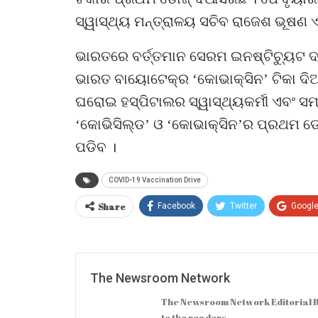
ସ୍ୱାସ୍ଥ୍ୟ ମନ୍ତ୍ରାଳୟ ସଚିବ ରାଜେଶ ଭୂଷଣ ଏହ
ଭାରତରେ ବର୍ତ୍ତମାନ ସେରମ ଇନଷ୍ଟିଚ୍ୟୁଟ ଦ୍
ଭାରତ ବାୟୋଟେକ୍‌ର ‘କୋଭାକ୍ସିନ’ ଟିକା ଦି
ଘରୋଇ ହସ୍ପିଟାଲର ସ୍ୱାସ୍ଥ୍ୟକର୍ମୀ ଏବଂ ସମ
‘କୋଭିସିଲ୍ଡ’ ଓ ‘କୋଭାକ୍ସିନ’ର ପ୍ରଥମ ଡୋ
ପଡିବ ।
COVID-19 Vaccination Drive
Share
Facebook
Twitter
Googl
The Newsroom Network
The Newsroom Network Editorial B
to the readers.