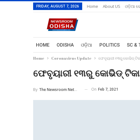
Home
About US
ଓଡ଼ିଆ ରେ
FRIDAY, AUGUST 7, 2026
HOME
ODISHA
ଓଡ଼ିଆ
POLITICS
SC & 
Home
Coronavirus Update
ଫେବୃୟାରୀ ୧୩ରୁ କୋଭିଡ୍ ଟି
ଫେବୃୟାରୀ ୧୩ରୁ କୋଭିଡ୍ ଟିକ
On
Feb 7, 2021
By
The Newsroom Network