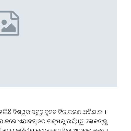
ଲିଛି ବିଶ୍ୱର ସବୁଠୁ ବୃହତ ଟିକାକରଣ ଅଭିଯାନ ।
ଯାନରେ ଏଯାବତ୍ ୫୦ ଲକ୍ଷରୁ ଊର୍ଦ୍ଧ୍ୱ ଲୋକଙ୍କୁ
ୀ ୧୩ରୁ ଦ୍ୱିତୀୟ ଡୋଜ୍ ଲଗାଯିବା ଆରମ୍ଭ ହେବ ।