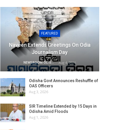
FEATURED
Naveen Extends Greetings On Odia
Journalism Day
NEWSROOM ODISHA NETWORK
Aug 4, 2026
Odisha Govt Announces Reshuffle of
OAS Officers
Aug 3, 2026
SIR Timeline Extended by 15 Days in
Odisha Amid Floods
Aug 1, 2026