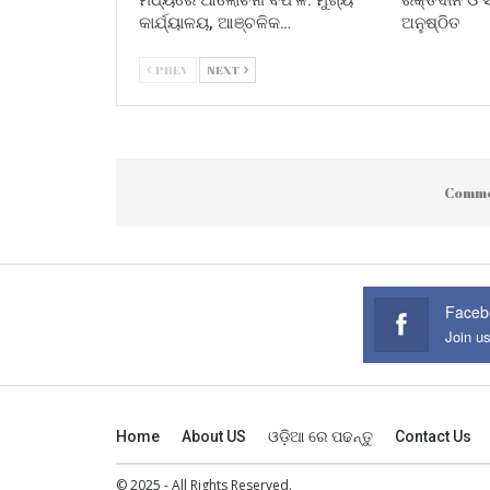
କାର୍ଯ୍ୟାଳୟ, ଆଞ୍ଚଳିକ…
ଅନୁଷ୍ଠିତ
PREV
NEXT
Comme
Faceb
Join u
Home
About US
ଓଡ଼ିଆ ରେ ପଢନ୍ତୁ
Contact Us
© 2025 - All Rights Reserved.