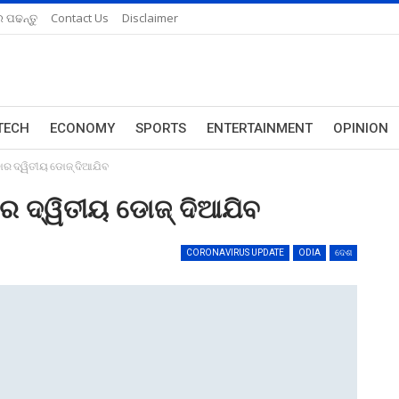
 ପଢନ୍ତୁ
Contact Us
Disclaimer
TECH
ECONOMY
SPORTS
ENTERTAINMENT
OPINION
କାର ଦ୍ୱିତୀୟ ଡୋଜ୍ ଦିଆଯିବ
ାର ଦ୍ୱିତୀୟ ଡୋଜ୍ ଦିଆଯିବ
CORONAVIRUS UPDATE
ODIA
ଦେଶ