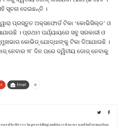
ି ସୂଚନା ଦେଇଛନ୍ତି ।
ୱାରା ପ୍ରସ୍ତୁତ ଅକ୍ସଫୋର୍ଡ ଟିକା ‘କୋଭିସିଲ୍ଡ’ ଓ
ଆଯାଉଛି । ପ୍ରଥମ ପର୍ଯ୍ୟାୟରେ ସବୁ ସରକାରୀ ଓ
୍ମୁଖଭାଗ କୋଭିଡ୍ ଯୋଦ୍ଧାଙ୍କୁ ଟିକା ଦିଆଯାଉଛି ।
ଜ୍ ନେବାର ୨୮ ଦିନ ପରେ ଦ୍ୱିତୀୟ ଡୋଜ୍ ନେବାକୁ
e+
Email
oard believes in providing unbiased news and information