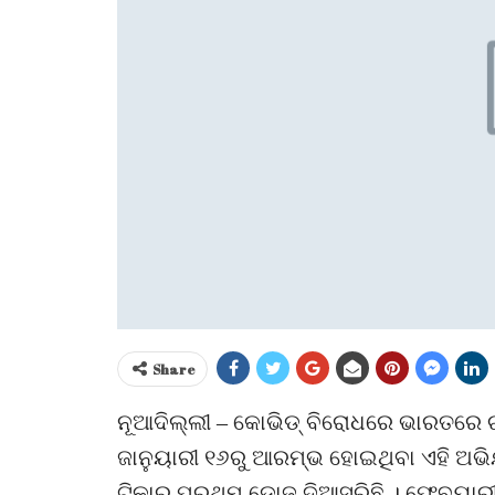
Share
ନୂଆଦିଲ୍ଲୀ – କୋଭିଡ୍ ବିରୋଧରେ ଭାରତରେ ଚା
ଜାନୁୟାରୀ ୧୬ରୁ ଆରମ୍ଭ ହୋଇଥିବା ଏହି ଅଭି
ଟିକାର ପ୍ରଥମ ଡୋଜ୍ ଦିଆସରିଛି । ଫେବୃୟାର