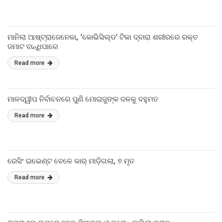
ମାନିଲା ଆଷ୍ଟ୍ରାଜେନେକା, ‘କୋଭିସିଲ୍ଡ’ ଟିକା ଦ୍ବାରା ଶରୀରରେ ରକ୍ତ
ଜମାଟ ବାନ୍ଧିପାରେ
Read more
ମାଳଦ୍ୱୀପ ନିର୍ବାଚନରେ ପୁଣି ମୋଇଜୁଙ୍କ ଦଳକୁ ବହୁମତ
Read more
ରେସିଂ ଇଭେଣ୍ଟ ବେଳେ କାର୍ ମାଡ଼ିଗଲା, ୭ ମୃତ
Read more