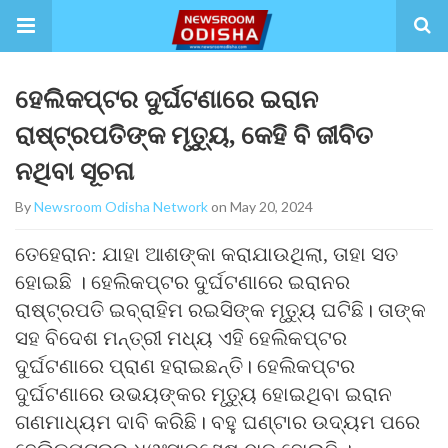
ହେଲିକପ୍ଟର ଦୁର୍ଘଟଣାରେ ଇରାନ
ରାଷ୍ଟ୍ରପତିଙ୍କ ମୃତ୍ୟୁ, କେହି ବି ଜୀବିତ
ନଥିବା ସୂଚନା
By
Newsroom Odisha Network
on May 20, 2024
ତେହେରାନ: ଯାହା ଆଶଙ୍କା କରାଯାଉଥିଲା, ତାହା ସତ
ହୋଇଛି । ହେଲିକପ୍ଟର ଦୁର୍ଘଟଣାରେ ଇରାନର
ରାଷ୍ଟ୍ରପତି ଇବ୍ରାହିମ ରଇସିଙ୍କ ମୃତ୍ୟୁ ଘଟିଛି। ତାଙ୍କ
ସହ ବିଦେଶ ମନ୍ତ୍ରୀ ମଧ୍ୟ ଏହି ହେଲିକପ୍ଟର
ଦୁର୍ଘଟଣାରେ ପ୍ରାଣ ହରାଇଛନ୍ତି। ହେଲିକପ୍ଟର
ଦୁର୍ଘଟଣାରେ ଉଭୟଙ୍କର ମୃତ୍ୟୁ ହୋଇଥିବା ଇରାନ
ଗଣମାଧ୍ୟମ ଦାବି କରିଛି। ବହୁ ଘଣ୍ଟାର ଉଦ୍ୟମ ପରେ