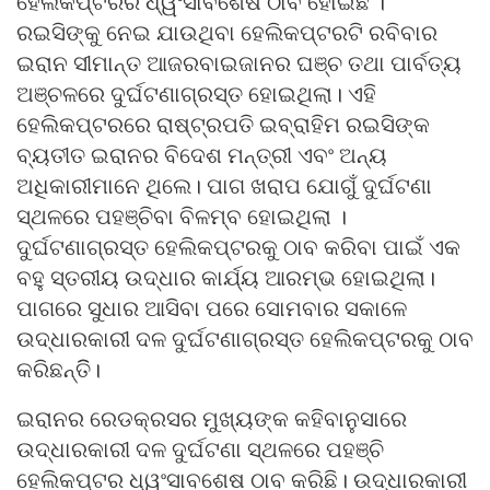
ହେଲିକପ୍ଟରର ଧ୍ୱଂସାବଶେଷ ଠାବ ହୋଇଛି ।
ରଇସିଙ୍କୁ ନେଇ ଯାଉଥିବା ହେଲିକପ୍ଟରଟି ରବିବାର
ଇରାନ ସୀମାନ୍ତ ଆଜରବାଇଜାନର ଘଞ୍ଚ ତଥା ପାର୍ବତ୍ୟ
ଅଞ୍ଚଳରେ ଦୁର୍ଘଟଣାଗ୍ରସ୍ତ ହୋଇଥିଲା। ଏହି
ହେଲିକପ୍ଟରରେ ରାଷ୍ଟ୍ରପତି ଇବ୍ରାହିମ ରଇସିଙ୍କ
ବ୍ୟତୀତ ଇରାନର ବିଦେଶ ମନ୍ତ୍ରୀ ଏବଂ ଅନ୍ୟ
ଅଧିକାରୀମାନେ ଥିଲେ। ପାଗ ଖରାପ ଯୋଗୁଁ ଦୁର୍ଘଟଣା
ସ୍ଥଳରେ ପହଞ୍ଚିବା ବିଳମ୍ବ ହୋଇଥିଲା ।
ଦୁର୍ଘଟଣାଗ୍ରସ୍ତ ହେଲିକପ୍ଟରକୁ ଠାବ କରିବା ପାଇଁ ଏକ
ବହୁ ସ୍ତରୀୟ ଉଦ୍ଧାର କାର୍ଯ୍ୟ ଆରମ୍ଭ ହୋଇଥିଲା।
ପାଗରେ ସୁଧାର ଆସିବା ପରେ ସୋମବାର ସକାଳେ
ଉଦ୍ଧାରକାରୀ ଦଳ ଦୁର୍ଘଟଣାଗ୍ରସ୍ତ ହେଲିକପ୍ଟରକୁ ଠାବ
କରିଛନ୍ତିି।
ଇରାନର ରେଡକ୍ରସର ମୁଖ୍ୟଙ୍କ କହିବାନୁସାରେ
ଉଦ୍ଧାରକାରୀ ଦଳ ଦୁର୍ଘଟଣା ସ୍ଥଳରେ ପହଞ୍ଚି
ହେଲିକପ୍ଟର ଧ୍ୱଂସାବଶେଷ ଠାବ କରିଛି। ଉଦ୍ଧାରକାରୀ