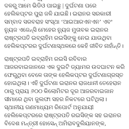
ଦଳରୁ ଆମେ ଭିଡିଓ ପାଇଛୁ | ଦୁର୍ଘଟଣା ପରେ
ହେଲିକପ୍ଟର ପୁରା ଜଳି ଯାଇଛି। ଇରାନର ସରକାରୀ
ସମ୍ବାଦ ସରବରାହ ସଂସ୍ଥା ‘ଆଇଆରଏନଏନ’ ଏବଂ
ନ୍ୟୁଜ ଏଜେନ୍ସି ମେହେର ନ୍ୟୁଜ ମୁତାବକ ଇରାନର
ରାଷ୍ଟ୍ରପତି ଇବ୍ରାହିମ ରଇସିଙ୍କୁ ନେଇ ଯାଉଥିବା
ହେଲିକପ୍ଟରର ଦୁର୍ଘଟଣାସ୍ଥଳରେ କେହି ଜୀବିତ ନାହାଁନ୍ତି।
ରାଷ୍ଟ୍ରପତି ଇବ୍ରାହିମ ରଇସି ରବିବାର
ଆଜରବାଇଜାନରେ ଏକ ଦୁଇଟି ଡ୍ୟାମର ଉଦଘାଟନ କରି
ଫେରୁଥିବା ବେଳେ ତାଙ୍କ ହେଲିକପ୍ଟର ଦୁର୍ଘଟଣାଗ୍ରସ୍ତ
ହୋଇଥିଲା। ଏହି ଦୁର୍ଘଟଣା ଇରାନର ରାଜଧାନୀ ତେହେରାନ
ଠାରୁ ପ୍ରାୟ ୬୦୦ କିଲୋମିଟର ଦୂର ଆଜରବାଇଜାନ
ସୀମାରେ ଥିବା ଜୁଲଫା ସହର ନିକଟରେ ଘଟିଥିଲା।
ସ୍ଥାନୀୟ ଗଣମାଧ୍ୟମ ରିପୋର୍ଟ ଅନୁଯାୟୀ
ହେଲିକେପ୍ଟରରେ ରାଷ୍ଟ୍ରପତି ରଇସିଙ୍କ ସହ ଇରାନର
ବିଦେଶ ମନ୍ତ୍ରୀ ହୋସେନ୍ ଅମିରାବଦୁଲିୟାନଙ୍କ,