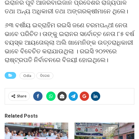
ଇରାନର ପୂର୍ବ ଆଜରବାଇଜାନ ପ୍ରଦେଶର ରାଜ୍ୟପାଳ
ତଥା ଅନ୍ୟ ଅଧିକାରୀ ତଥା ଅଙ୍ଗରକ୍ଷୀମାନେ ଥିଲେ।
୬୩ ବର୍ଷୀୟ ଇବ୍ରାହିମ ରଇସି ଜଣେ ଚରମପନ୍ଥୀ ନେତା
ଭାବେ ପରିଚିତ। ତାଙ୍କୁ ଇରାନର ସର୍ବୋଚ୍ଚ ନେତା ୮୫ ବର୍ଷ
ବୟସ୍କ ଆୟତୋଲ୍ଲା ଅଲି ଖାମେନିଙ୍କ ଉତ୍ତରାଧିକାରୀ
ଭାବେ ବିବେଚିତ କରାଯାଉଥିଲା । ରଇସି ୨୦୨୧ରେ
ରାଷ୍ଟ୍ରପତି ନିର୍ବାଚନରେ ବିଜୟୀ ହୋଇଥିଲେ।
Odia
ବିଦେଶ
Share
Related Posts