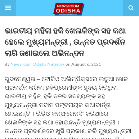
ଭାରତୀୟ ମହିଳା ହକି ଖେଳାଳିଙ୍କ ସହ କଥା
ହେଲେ ମୁଖ୍ୟମନ୍ତ୍ରୀ , ଉନ୍ନତ ପ୍ରଦର୍ଶନ
ଲାଗି ଜଣାଇଲେ ଅଭିନନ୍ଦନ
By
Newsroom Odisha Network
on August 6, 2021
ଭୁବନେଶ୍ୱର – ଟୋକିଓ ଅଲିମ୍ପିକ୍ସରେ ଲଢୁଆ ଖେଳ
ପ୍ରଦର୍ଶନ କରିବା ହକିପ୍ରେମୀଙ୍କ ହୃଦୟ ଜିତିଥିବା
ଭାରତୀୟ ମହିଳା ହକି ଦଳର ସଦସ୍ୟଙ୍କ ସହ
ମୁଖ୍ୟମନ୍ତ୍ରୀ ନବୀନ ପଟ୍ଟନାୟକ କଥାବାର୍ତ୍ତା
ହୋଇଛନ୍ତି । ଭିଡିଓ କନଫରେନସିଂ ଜରିଆରେ
ଖେଳାଳିଙ୍କ ସହ କଥା ହୋଇଛନ୍ତି ମୁଖ୍ୟମନ୍ତ୍ରୀ ।
ଉନ୍ନତ ପ୍ରଦର୍ଶନରେ ଖୁସି ପ୍ରକାଶ କରି ମୁଖ୍ୟମନ୍ତ୍ରୀ