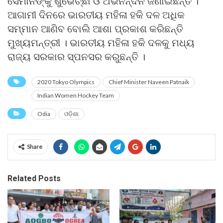
ସେମାନଙ୍କୁ ଶୁଭେଚ୍ଛା ଓ ଅଭିନନ୍ଦନ ଜଣାଇଛନ୍ତି ।
ଆଗାମୀ ଦିନରେ ଭାରତୀୟ ମହିଳା ହକି ଦଳ ଅଧିକ
ସମ୍ମାନ ଆଣିବ ବୋଲି ଆଶା ପ୍ରକାଶ କରିଛନ୍ତି
ମୁଖ୍ୟମନ୍ତ୍ରୀ । ଭାରତୀୟ ମହିଳା ହକି ଦଳକୁ ମଧ୍ୟ
ରାଜ୍ୟ ସରକାର ସ୍ପନସର କରୁଛନ୍ତି ।
2020 Tokyo Olympics
Chief Minister Naveen Patnaik
Indian Women Hockey Team
Odia
ଓଡ଼ିଶା
Share
Related Posts